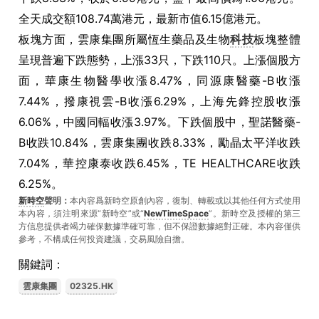
全天成交額108.74萬港元，最新市值6.15億港元。
板塊方面，雲康集團所屬恆生藥品及生物
科技
板塊整體
呈現普遍下跌態勢，上漲33只，下跌110只。上漲個股方
面，華康生物醫學收漲8.47%，同源康醫藥-B收漲
7.44%，撥康視雲-B收漲6.29%，上海先鋒控股收漲
6.06%，中國同輻收漲3.97%。下跌個股中，聖諾醫藥-
B收跌10.84%，雲康集團收跌8.33%，勵晶太平洋收跌
7.04%，華控康泰收跌6.45%，TE HEALTHCARE收跌
6.25%。
新時空
聲明：
本內容爲新時空原創內容，復制、轉載或以其他任何方式使用
本內容，須注明來源“新時空”或“
NewTimeSpace
”。新時空及授權的第三
方信息提供者竭力確保數據準確可靠，但不保證數據絕對正確。本內容僅供
參考，不構成任何投資建議，交易風險自擔。
關鍵詞：
雲康集團
02325.HK