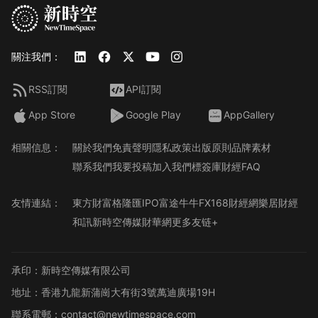
關注我們：
RSS訂閱
API訂閱
App Store
Google Play
AppGallery
相關信息：
關於我們
免責聲明
隱私政策
出版原則
品牌素材
聯系我們
我要投稿
加入我們
標簽庫
財經FAQ
友情連結：
東方財富
格隆匯
IPO
富途牛牛
FX168財經網
樂居財經
和訊
新時空傳媒
財華網
更多友链+
承印：新時空傳媒有限公司
地址：香港九龍新蒲崗大有街3號萬迪廣場19H
聯系電郵：contact@newtimespace.com