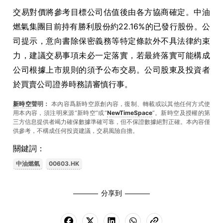
交易對價將參考目標公司估值後由各方協商確定。中油
燃氣集團目前持有勝利股份約22.16%的已發行股份。公
司提示，意向書除保密義務等特定條款外不具法律約束
力，建議交易事項未必一定落實，若最終落實可能構成
公司根據上市規則的須予公布交易。公司股東及投資者
於買賣公司證券時務請審慎行事。
新時空
聲明：
本內容爲新時空原創內容，復制、轉載或以其他任何方式使
用本內容，須注明來源“新時空”或“
NewTimeSpace
”。新時空及授權的第
三方信息提供者竭力確保數據準確可靠，但不保證數據絕對正確。本內容僅
供參考，不構成任何投資建議，交易風險自擔。
關鍵詞：
中油燃氣
00603.HK
分享到