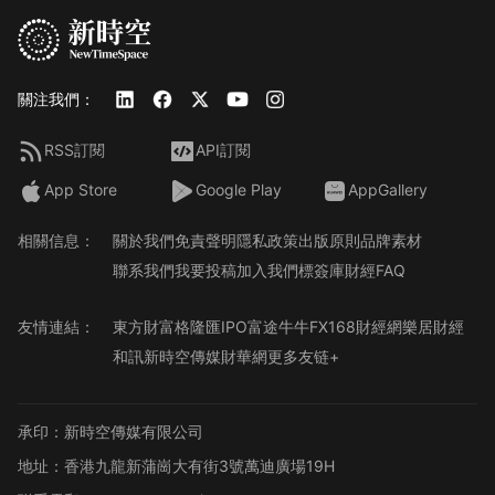
關注我們：
RSS訂閱
API訂閱
App Store
Google Play
AppGallery
相關信息：
關於我們
免責聲明
隱私政策
出版原則
品牌素材
聯系我們
我要投稿
加入我們
標簽庫
財經FAQ
友情連結：
東方財富
格隆匯
IPO
富途牛牛
FX168財經網
樂居財經
和訊
新時空傳媒
財華網
更多友链+
承印：新時空傳媒有限公司
地址：香港九龍新蒲崗大有街3號萬迪廣場19H