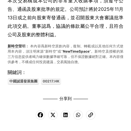
本次交易構成本公司的非常重大收購事項，須遵守公
告、通函及股東批準的規定。公司預計將於2025年11月
13日或之前向股東寄發通函，並召開股東大會審議批準
此項交易。董事認爲，協議的條款屬公平合理，且符合
公司及股東的整體利益。
新時空
聲明：
本內容爲新時空原創內容，復制、轉載或以其他任何方式使
用本內容，須注明來源“新時空”或“
NewTimeSpace
”。新時空及授權的第
三方信息提供者竭力確保數據準確可靠，但不保證數據絕對正確。本內容僅
供參考，不構成任何投資建議，交易風險自擔。
關鍵詞：
中國誠通發展集團
00217.HK
分享到