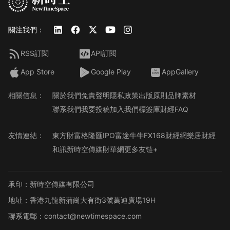
關注我們：
RSS訂閱
API訂閱
App Store
Google Play
AppGallery
相關信息：
關於我們
免責聲明
隱私政策
出版原則
品牌素材
聯系我們
我要投稿
加入我們
標簽庫
財經FAQ
友情連結：
東方財富
格隆匯
IPO
富途牛牛
FX168財經網
樂居財經
和訊
新時空傳媒
財華網
更多友链+
承印：新時空傳媒有限公司
地址：香港九龍新蒲崗大有街3號萬迪廣場19H
聯系電郵：contact@newtimespace.com