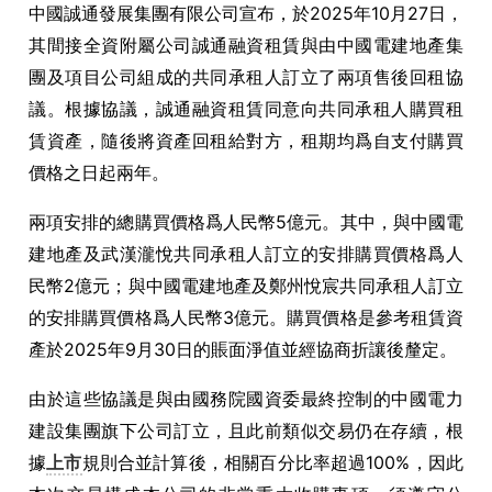
中國誠通發展集團有限公司宣布，於2025年10月27日，
其間接全資附屬公司誠通融資租賃與由中國電建地產集
團及項目公司組成的共同承租人訂立了兩項售後回租協
議。根據協議，誠通融資租賃同意向共同承租人購買租
賃資產，隨後將資產回租給對方，租期均爲自支付購買
價格之日起兩年。
兩項安排的總購買價格爲人民幣5億元。其中，與中國電
建地產及武漢瀧悅共同承租人訂立的安排購買價格爲人
民幣2億元；與中國電建地產及鄭州悅宸共同承租人訂立
的安排購買價格爲人民幣3億元。購買價格是參考租賃資
產於2025年9月30日的賬面淨值並經協商折讓後釐定。
由於這些協議是與由國務院國資委最終控制的中國電力
建設集團旗下公司訂立，且此前類似交易仍在存續，根
據
上市
規則合並計算後，相關百分比率超過100%，因此