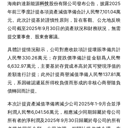
海南鈞達新能源
科技
股份有限公司發布公告，披露2025
年前三季度計提各項資產減值準備合計人民幣7,101.04萬
元。此次計提基於謹慎性原則，旨在客觀、公允地反映
公司截至2025年9月30日的資產狀況和財務狀況，無需
提交董事會、股東會審議。
具體計提情況顯示，公司對應收款項計提壞賬準備共計
人民幣330.26萬元；存貨跌價準備計提金額爲人民幣
6,632.97萬元，主要基於存貨成本高於其可變現淨值的
差額進行計提；此外計提商譽減值準備人民幣137.81萬
元，系因確認遞延所得稅負債而形成的非核心商譽隨負
債轉回而計提。
本次計提資產減值準備將減少公司2025年1-9月合並淨
利潤人民幣6,041.56萬元，相應減少同期歸屬於母公司
所有者的淨利潤及2025年9月30日歸屬於母公司的所有