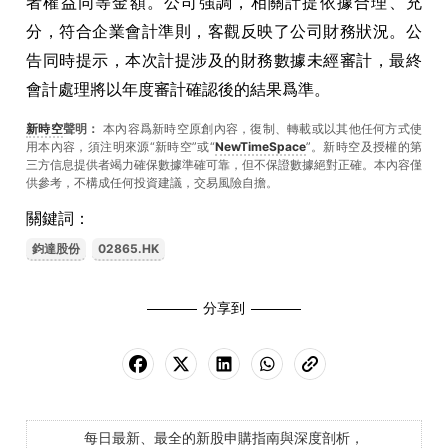
者權益同等金額。公司強調，相關計提依據合理、充
分，符合企業會計準則，客觀反映了公司財務狀況。公
告同時提示，本次計提涉及的財務數據未經審計，最終
會計處理將以年度審計確認後的結果爲準。
新時空
聲明：
本內容爲新時空原創內容，復制、轉載或以其他任何方式使
用本內容，須注明來源“新時空”或“
NewTimeSpace
”。新時空及授權的第
三方信息提供者竭力確保數據準確可靠，但不保證數據絕對正確。本內容僅
供參考，不構成任何投資建議，交易風險自擔。
關鍵詞：
鈞達股份
02865.HK
分享到
每日最新、最全的新股申購指南與深度剖析，