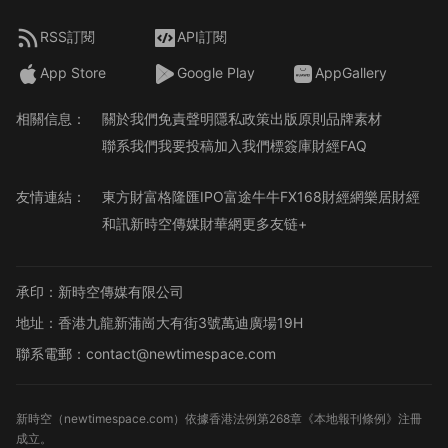
RSS訂閱
API訂閱
App Store
Google Play
AppGallery
相關信息：
關於我們
免責聲明
隱私政策
出版原則
品牌素材
聯系我們
我要投稿
加入我們
標簽庫
財經FAQ
友情連結：
東方財富
格隆匯
IPO
富途牛牛
FX168財經網
樂居財經
和訊
新時空傳媒
財華網
更多友链+
承印：新時空傳媒有限公司
地址：香港九龍新蒲崗大有街3號萬迪廣場19H
聯系電郵：contact@newtimespace.com
新時空（
newtimespace.com
）依據香港法例第268章《本地報刊條例》注冊
成立。