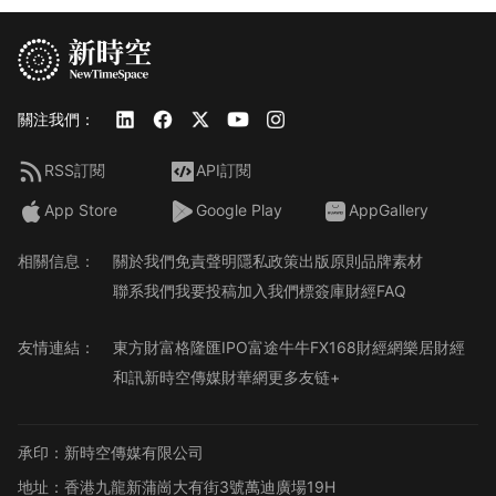
關注我們：
RSS訂閱
API訂閱
App Store
Google Play
AppGallery
相關信息：
關於我們
免責聲明
隱私政策
出版原則
品牌素材
聯系我們
我要投稿
加入我們
標簽庫
財經FAQ
友情連結：
東方財富
格隆匯
IPO
富途牛牛
FX168財經網
樂居財經
和訊
新時空傳媒
財華網
更多友链+
承印：新時空傳媒有限公司
地址：香港九龍新蒲崗大有街3號萬迪廣場19H