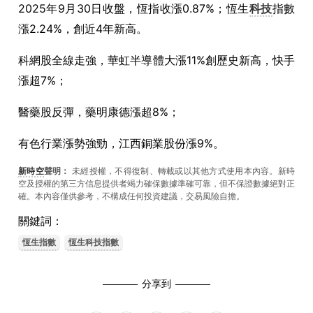
2025年9月30日收盤，恆指收漲0.87%；恆生
科技
指數
漲2.24%，創近4年新高。
科網股全線走強，華虹半導體大漲11%創歷史新高，快手
漲超7%；
醫藥股反彈，藥明康德漲超8%；
有色行業漲勢強勁，江西銅業股份漲9%。
新時空
聲明：
未經授權，不得復制、轉載或以其他方式使用本內容。新時
空及授權的第三方信息提供者竭力確保數據準確可靠，但不保證數據絕對正
確。本內容僅供參考，不構成任何投資建議，交易風險自擔。
關鍵詞：
恆生指數
恆生科技指數
分享到