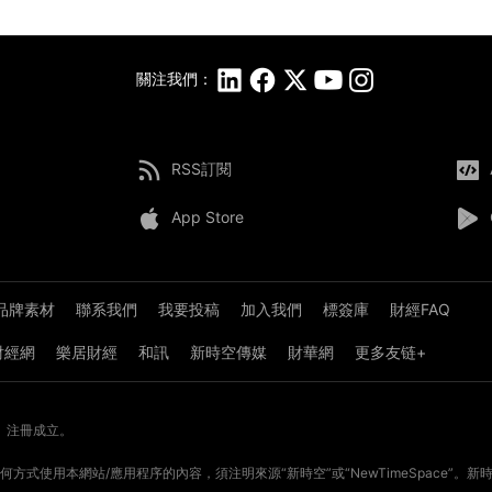
關注我們：
RSS訂閱
App Store
品牌素材
聯系我們
我要投稿
加入我們
標簽庫
財經FAQ
8財經網
樂居財經
和訊
新時空傳媒
財華網
更多友链+
》注冊成立。
方式使用本網站/應用程序的內容，須注明來源“新時空”或“NewTimeSpace”