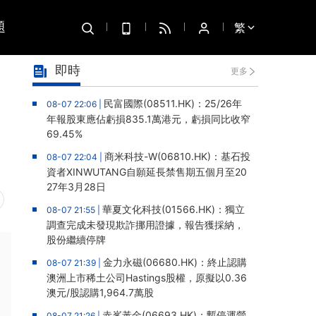
題
繁
即時
更多
民富國際(08511.HK)：25/26年
08-07 22:06 |
年報股東應佔虧損835.1萬港元，虧損同比收窄
69.45%
商米科技-W(06810.HK)：基石投
08-07 22:04 |
資者XINWUTANG自願延長禁售期五個月至20
27年3月28日
華夏文化科技(01566.HK)：獨立
08-07 21:55 |
調查完成未發現欺詐挪用證據，報告獲採納，
股份繼續停牌
金力永磁(06680.HK)：終止認購
08-07 21:39 |
澳洲上市稀土公司Hastings股權，原擬以0.36
澳元/股認購1,964.7萬股
赤峯黃金(06693.HK)：暫停運營
08-07 21:26 |