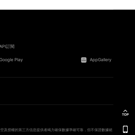
API訂閱
Google Play
AppGallery
。新時空及授權的第三方信息提供者竭力確保數據準確可靠，但不保證數據絕