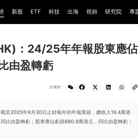
經
新股
ETF
科技
出海
視頻
研究院
專
HK)：24/25年年報股東應佔
同比由盈轉虧
分享到：
)公布截至2025年6月30日止財報年的年報業績，總收入16.4萬港
元，同比由盈轉虧；股東應佔虧損880.9萬港元，同比由盈轉虧；