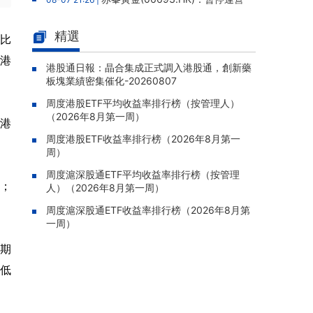
老撾勐康稀土項目，2025年該項目歸母淨虧損
人民幣5,406萬元
精選
同比
靈寶黃金(03330.HK)：新疆哈巴
08-07 20:07 |
8港
河勘查取得重大進展，保有金金屬量由13.20噸
港股通日報：晶合集成正式調入港股通，創新藥
板塊業績密集催化-20260807
躍升至53.94噸
周度港股ETF平均收益率排行榜（按管理人）
迅策(03317.HK)：與天合算力訂
08-07 20:04 |
（2026年8月第一周）
立戰略合作備忘，共探能源垂類大模型與Toke
萬港
n工廠商業化
周度港股ETF收益率排行榜（2026年8月第一
周）
哥瑞利軟件通過港交所聆訊，在
08-07 20:02 |
中國泛半導體IMSS市場排名第三
周度滬深股通ETF平均收益率排行榜（按管理
元；
人）（2026年8月第一周）
浙能邁領綠航二次遞表港交所，爲
08-07 19:47 |
全球領先的綠色航運設備和系統提供商
周度滬深股通ETF收益率排行榜（2026年8月第
一周）
駿傑集團控股(08188.HK)：附屬
08-07 19:09 |
公司獲授7份基建工程建造合約，合約總額約1.
同期
95億港元
降低