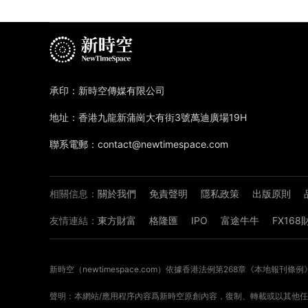
承印：新時空傳媒有限公司
地址：香港九龍新蒲崗大有街3號萬迪廣場19H
聯系電郵：contact@newtimespace.com
相關信息：
關於我們
免責聲明
隱私政策
出版原則
友情連結：
東方財富
格隆匯
IPO
富途牛牛
FX16
新時空（
newtimespace.com
）依據香港法例第268章《本地報刊條例
聲明：本網站/應用程序內容爲新時空原創內容，復制、轉載或以其他任何