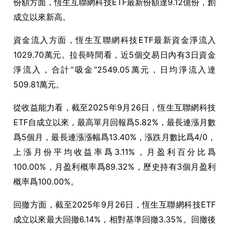
份額方面，恆生互聯網科技
ETF
最新份額達
9.12
億份，創
成立以來新高。
資金流入方面，恆生互聯網科技
ETF
最新資金淨流入
1029.70
萬元。拉長時間看，近
5
個交易日內有
3
日資金
淨流入，合計“吸金”
2549.05
萬元，日均淨流入達
509.81
萬元。
從收益能力看，截至
2025
年
9
月
26
日，恆生互聯網科技
ETF
自成立以來，最高單月回報爲
5.82%
，最長連漲月數
爲
5
個月，最長連漲漲幅爲
13.40%
，漲跌月數比爲
4/0
，
上漲月份平均收益率爲
3.11%
，月盈利百分比爲
100.00%
，月盈利概率爲
89.32%
，歷史持有
3
個月盈利
概率爲
100.00%
。
回撤方面，截至
2025
年
9
月
26
日，恆生互聯網科技
ETF
成立以來最大回撤
6.14%
，相對基準回撤
3.35%
。回撤後