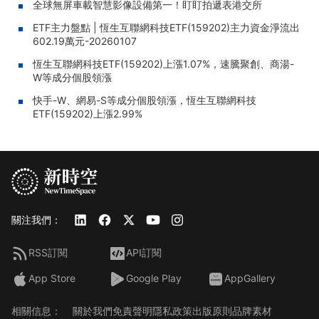
全球無屏車載智慧影像設備第一！盯盯拍遞表港交所
ETF主力盤點 | 恆生互聯網科技ETF(159202)主力資金淨流出
602.19萬元-20260107
恆生互聯網科技ETF(159202)上漲1.07%，速騰聚創、商湯-
W等成分個股領漲
快手-W、網易-S等成分個股領漲，恆生互聯網科技
ETF(159202)上漲2.99%
關注我們：
RSS訂閱
API訂閱
App Store
Google Play
AppGallery
相關信息：
關於我們
免責聲明
隱私政策
出版原則
品牌素材