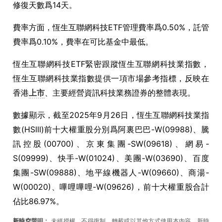
修復天數爲
14
天。
費率方面，恆生互聯網科技
ETF
管理費率爲
0.50%
，託管
費率爲
0.10%
，費率在可比基金中最低。
恆生互聯網科技
ETF
緊密跟蹤恆生互聯網科技業指數，
恆生互聯網科技業指數提供一項市場參考指標，反映在
香港
上市
、主要經營資訊科技業務證券的整體表現。
數據顯示，截至
2025
年
9
月
26
日，恆生互聯網科技業指
數
(HSIII)
前十大權重股分別爲阿裏巴巴
-W(09988)
、騰
訊控股
(00700)
、京東集團
-SW(09618)
、網易
-
S(09999)
、快手
-W(01024)
、美團
-W(03690)
、百度
集團
-SW(09888)
、地平線機器人
-W(09660)
、商湯
-
W(00020)
、嗶哩嗶哩
-W(09626)
，前十大權重股合計
佔比
86.97%
。
新時空
聲明：
未經授權，不得復制、轉載或以其他方式使用本內容。新時