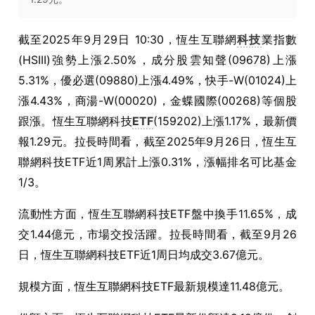
截至
2025
年
9
月
29
日
10:30
，恆生互聯網
科技
業指數
(HSIII)
強勢上漲
2.50%
，成分股雲知聲
(09678)
上漲
5.31%
，優必選
(09880)
上漲
4.49%
，快手
-W(01024)
上
漲
4.43%
，商湯
-W(00020)
，金蝶國際
(00268)
等個股
跟漲。恆生互聯網科技
ETF
(159202)
上漲
1.17%
，最新價
報
1.29
元。拉長時間看，截至
2025
年
9
月
26
日，恆生互
聯網科技
ETF
近
1
周累計上漲
0.31%
，漲幅排名可比基金
1/3
。
流動性方面，恆生互聯網科技
ETF
盤中換手
11.65%
，成
交
1.44
億元，市場交投活躍。拉長時間看，截至
9
月
26
日，恆生互聯網科技
ETF
近
1
周日均成交
3.67
億元。
規模方面，恆生互聯網科技
ETF
最新規模達
11.48
億元。