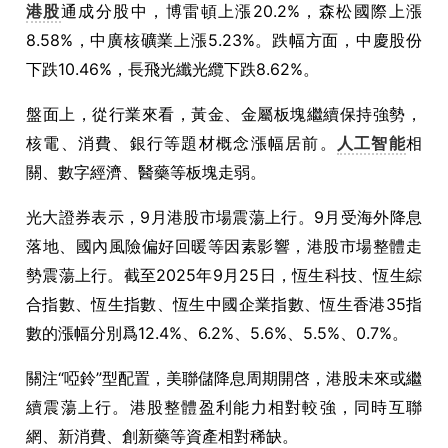
港股
通成分股中，博雷頓上漲20.2%，森松國際上漲
8.58%，中廣核礦業上漲5.23%。跌幅方面，中慶股份
下跌10.46%，長飛光纖光纜下跌8.62%。
盤面上，從行業來看，黃金、金屬板塊繼續保持強勢，
核電、消費、銀行等題材概念漲幅居前。
人工智能
相
關、數字經濟、醫藥等板塊走弱。
光大證券表示，9月港股市場震蕩上行。9月受海外降息
落地、國內風險偏好回暖等因素影響，港股市場整體走
勢震蕩上行。截至2025年9月25日，恆生科技、恆生綜
合指數、恆生指數、恆生中國企業指數、恆生香港35指
數的漲幅分別爲12.4%、6.2%、5.6%、5.5%、0.7%。
關注“啞鈴”型配置，美聯儲降息周期開啓，港股未來或繼
續震蕩上行。港股整體盈利能力相對較強，同時互聯
網、新消費、創新藥等資產相對稀缺。