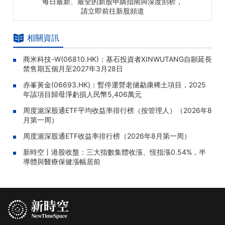
每日最新、最全的新股申購指南與深度剖析，
請立即前往新股頻道
相關資訊
商米科技-W(06810.HK)：基石投資者XINWUTANG自願延長
禁售期五個月至2027年3月28日
赤峯黃金(06693.HK)：暫停運營老撾勐康稀土項目，2025
年該項目歸母淨虧損人民幣5,406萬元
周度滬深股通ETF平均收益率排行榜（按管理人）（2026年8
月第一周）
周度滬深股通ETF收益率排行榜（2026年8月第一周）
新時空丨港股收盤：三大指數集體收漲、恆指漲0.54%，半
導體與醫療保健漲幅居前