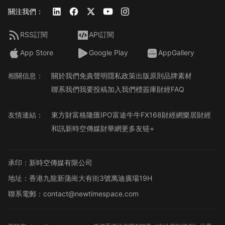
關注我們：
RSS訂閱
API訂閱
App Store
Google Play
AppGallery
相關信息：
關於我們
免責聲明
隱私政策
出版原則
品牌素材
聯系我們
我要投稿
加入我們
標簽庫
財經FAQ
友情連結：
東方財富
格隆匯
IPO
富途牛牛
FX168財經網
樂居財經
和訊
新時空傳媒
財華網
更多友链+
承印：新時空傳媒有限公司
地址：香港九龍新蒲崗大有街3號萬迪廣場19H
聯系電郵：contact@newtimespace.com