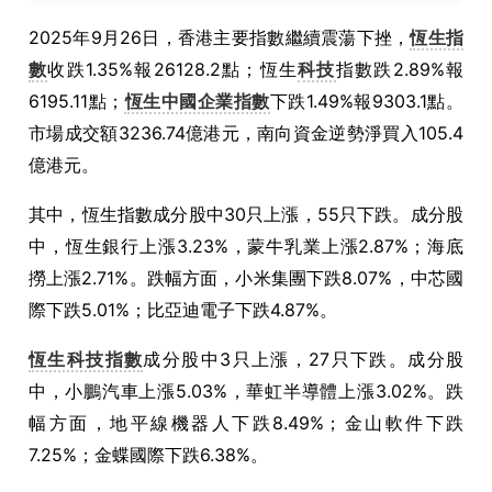
2025年9月26日，香港主要指數繼續震蕩下挫，
恆生指
數
收跌1.35%報26128.2點；恆生
科技
指數跌2.89%報
6195.11點；
恆生中國企業指數
下跌1.49%報9303.1點。
市場成交額3236.74億港元，南向資金逆勢淨買入105.4
億港元。
其中，恆生指數成分股中30只上漲，55只下跌。成分股
中，恆生銀行上漲3.23%，蒙牛乳業上漲2.87%；海底
撈上漲2.71%。跌幅方面，小米集團下跌8.07%，中芯國
際下跌5.01%；比亞迪電子下跌4.87%。
恆生科技指數
成分股中3只上漲，27只下跌。成分股
中，小鵬汽車上漲5.03%，華虹半導體上漲3.02%。跌
幅方面，地平線機器人下跌8.49%；金山軟件下跌
7.25%；金蝶國際下跌6.38%。