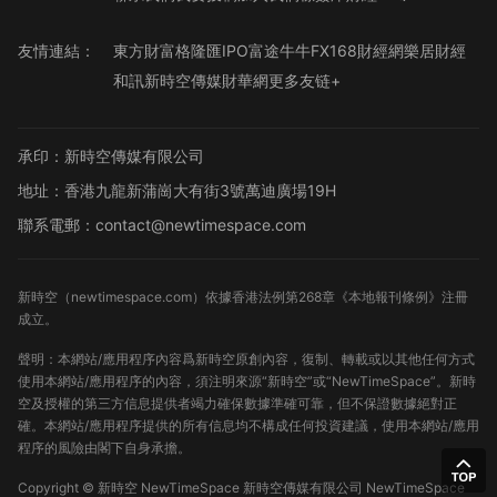
友情連結：
東方財富
格隆匯
IPO
富途牛牛
FX168財經網
樂居財經
和訊
新時空傳媒
財華網
更多友链+
承印：新時空傳媒有限公司
地址：香港九龍新蒲崗大有街3號萬迪廣場19H
聯系電郵：contact@newtimespace.com
新時空（
newtimespace.com
）依據香港法例第268章《本地報刊條例》注冊
成立。
聲明：本網站/應用程序內容爲新時空原創內容，復制、轉載或以其他任何方式
使用本網站/應用程序的內容，須注明來源“新時空”或“NewTimeSpace”。新時
空及授權的第三方信息提供者竭力確保數據準確可靠，但不保證數據絕對正
確。本網站/應用程序提供的所有信息均不構成任何投資建議，使用本網站/應用
程序的風險由閣下自身承擔。
Copyright ©
新時空
NewTimeSpace 新時空傳媒有限公司 NewTimeSpace