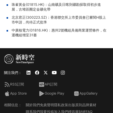
珠峯黃金(01815.HK)：山南礦及日喀則礦勘探取得初步進
展，古堆區圈定金礦化帶
北京君正(300223.SZ)：香港聯交所上市委員會已審閱H股上
市申請，尚待正式批準
中廣核電力(01816.HK)：惠州2號機組具備商業運營條件，在
運機組增至31臺
關注我們：
RSS訂閱
API訂閱
App Store
Google Play
AppGallery
相關信息：
關於我們
免責聲明
隱私政策
出版原則
品牌素材
聯系我們
我要投稿
加入我們
標簽庫
財經FAQ