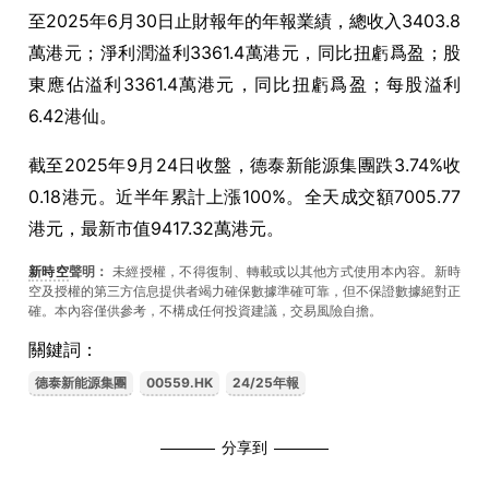
至2025年6月30日止財報年的年報業績，總收入3403.8
萬港元；淨利潤溢利3361.4萬港元，同比扭虧爲盈；股
東應佔溢利3361.4萬港元，同比扭虧爲盈；每股溢利
6.42港仙。
截至2025年9月24日收盤，德泰新能源集團跌3.74%收
0.18港元。近半年累計上漲100%。全天成交額7005.77
港元，最新市值9417.32萬港元。
新時空
聲明：
未經授權，不得復制、轉載或以其他方式使用本內容。新時
空及授權的第三方信息提供者竭力確保數據準確可靠，但不保證數據絕對正
確。本內容僅供參考，不構成任何投資建議，交易風險自擔。
關鍵詞：
德泰新能源集團
00559.HK
24/25年報
分享到