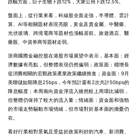
跌幅方面，巨子生物下跌12%，大衆公用下跌12.5%。
盤面上，從行業來看，科線股全面走強，半導體、雲計
算、AI等相關題材表現亮眼，黃金及貴金屬、中醫藥、
光伏玻璃、跨境電商等題材也漲幅居前。旅遊酒店、醫
藥股、中資券商等題材走弱。
浙商國際金融控股在港股市場展望中表示，基本面：經
濟數據有亮點，但整體表現仍然偏弱；政策面：穩增長
促消費相關的宏觀政策產業政策繼續推進；資金面：9月
美聯儲如期降息25bps，今年預計還有2次共計50bps的
降息幅度；本周南向資金淨流入雖然較上周環比減弱，
但整體仍保持了較大的流入量；情緒面：資金面和強勁
的市場走勢驅動市場情緒，但市場對於基本面的擔憂仍
在。
看好行業相對景氣且受益於政策利好的汽車、新消費、