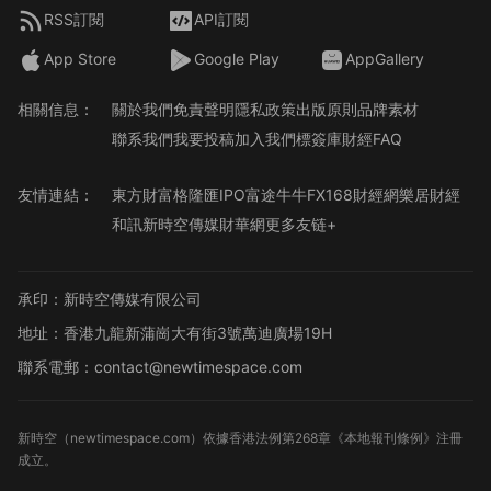
RSS訂閱
API訂閱
App Store
Google Play
AppGallery
相關信息：
關於我們
免責聲明
隱私政策
出版原則
品牌素材
聯系我們
我要投稿
加入我們
標簽庫
財經FAQ
友情連結：
東方財富
格隆匯
IPO
富途牛牛
FX168財經網
樂居財經
和訊
新時空傳媒
財華網
更多友链+
承印：新時空傳媒有限公司
地址：香港九龍新蒲崗大有街3號萬迪廣場19H
聯系電郵：contact@newtimespace.com
新時空（
newtimespace.com
）依據香港法例第268章《本地報刊條例》注冊
成立。