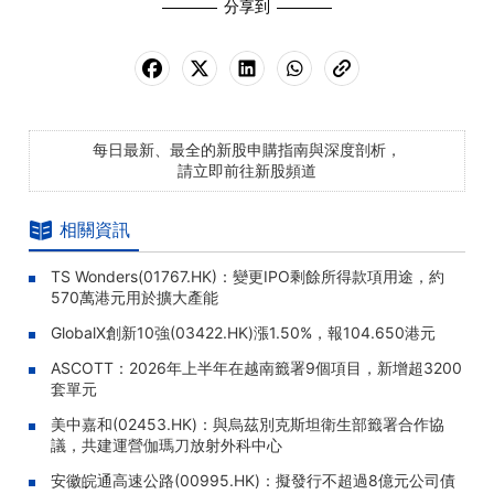
分享到
每日最新、最全的新股申購指南與深度剖析，
請立即前往新股頻道
相關資訊
TS Wonders(01767.HK)：變更IPO剩餘所得款項用途，約
570萬港元用於擴大產能
GlobalX創新10強(03422.HK)漲1.50%，報104.650港元
ASCOTT：2026年上半年在越南籤署9個項目，新增超3200
套單元
美中嘉和(02453.HK)：與烏茲別克斯坦衛生部籤署合作協
議，共建運營伽瑪刀放射外科中心
安徽皖通高速公路(00995.HK)：擬發行不超過8億元公司債