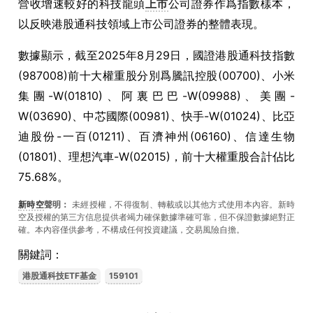
營收增速較好的科技龍頭
上市
公司證券作爲指數樣本，
以反映港股通科技領域上市公司證券的整體表現。
數據顯示，截至
2025
年
8
月
29
日，國證港股通科技指數
(987008)
前十大權重股分別爲騰訊控股
(00700)
、小米
集團
-W(01810)
、阿裏巴巴
-W(09988)
、美團
-
W(03690)
、中芯國際
(00981)
、快手
-W(01024)
、比亞
迪股份
-
一百
(01211)
、百濟神州
(06160)
、信達生物
(01801)
、理想汽車
-W(02015)
，前十大權重股合計佔比
75.68%
。
新時空
聲明：
未經授權，不得復制、轉載或以其他方式使用本內容。新時
空及授權的第三方信息提供者竭力確保數據準確可靠，但不保證數據絕對正
確。本內容僅供參考，不構成任何投資建議，交易風險自擔。
關鍵詞：
港股通科技ETF基金
159101