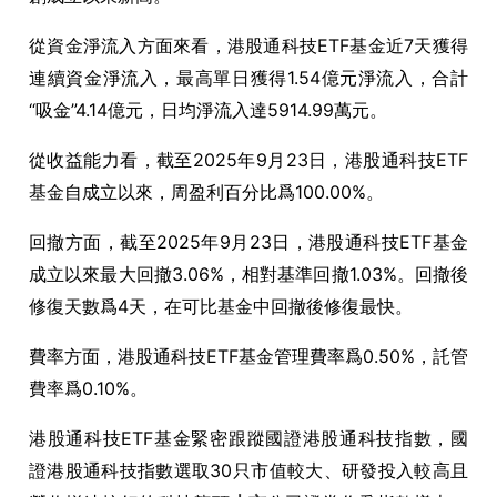
從資金淨流入方面來看，港股通科技
ETF
基金近
7
天獲得
連續資金淨流入，最高單日獲得
1.54
億元淨流入，合計
“
吸金
”4.14
億元，日均淨流入達
5914.99
萬元。
從收益能力看，截至
2025
年
9
月
23
日，港股通科技
ETF
基金自成立以來，周盈利百分比爲
100.00%
。
回撤方面，截至
2025
年
9
月
23
日，港股通科技
ETF
基金
成立以來最大回撤
3.06%
，相對基準回撤
1.03%
。回撤後
修復天數爲
4
天，在可比基金中回撤後修復最快。
費率方面，港股通科技
ETF
基金管理費率爲
0.50%
，託管
費率爲
0.10%
。
港股通科技
ETF
基金緊密跟蹤國證港股通科技指數，國
證港股通科技指數選取
30
只市值較大、研發投入較高且