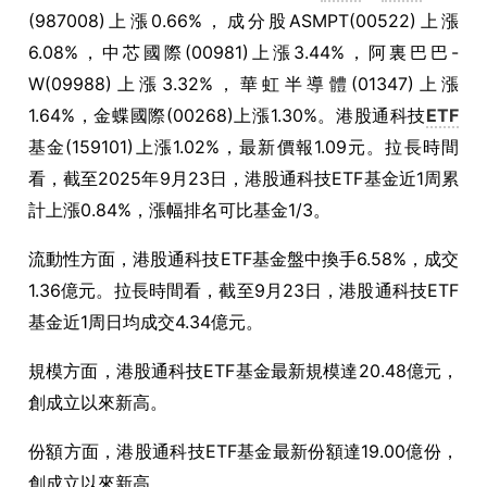
(987008)
上漲
0.66%
，成分股
ASMPT(00522)
上漲
6.08%
，中芯國際
(00981)
上漲
3.44%
，阿裏巴巴
-
W(09988)
上漲
3.32%
，華虹半導體
(01347)
上漲
1.64%
，金蝶國際
(00268)
上漲
1.30%
。港股通科技
ETF
基金
(159101)
上漲
1.02%
，最新價報
1.09
元。拉長時間
看，截至
2025
年
9
月
23
日，港股通科技
ETF
基金近
1
周累
計上漲
0.84%
，漲幅排名可比基金
1/3
。
流動性方面，港股通科技
ETF
基金盤中換手
6.58%
，成交
1.36
億元。拉長時間看，截至
9
月
23
日，港股通科技
ETF
基金近
1
周日均成交
4.34
億元。
規模方面，港股通科技
ETF
基金最新規模達
20.48
億元，
創成立以來新高。
份額方面，港股通科技
ETF
基金最新份額達
19.00
億份，
創成立以來新高。