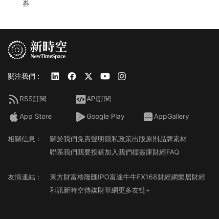
券
關注我們：
RSS訂閱
API訂閱
App Store
Google Play
AppGallery
相關信息：
關於我們
免責聲明
隱私政策
出版原則
品牌素材
聯系我們
我要投稿
加入我們
標簽庫
財經FAQ
友情連結：
東方財富
格隆匯
IPO
富途牛牛
FX168財經網
樂居財經
和訊
新時空傳媒
財華網
更多友链+