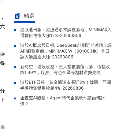
南方恆生生科(03174.HK)早盤漲1.
08-07 10:26 |
80%，成交額達358.55萬港元
精選
此，
南方KOSPI(03121.HK)早盤跌1.9
08-07 10:20 |
六
港股通日報：港股通名單調整落地，MINIMAX入
6%，成交額達1140.25萬港元
通首日逆市大漲17%-20260806
XL二博時中創業(07234.HK)早盤
08-07 10:12 |
港股AI概念股日報: DeepSeek計劃近期整體上調
漲2.16%，成交額達165.71萬港元
API服務定價，MINIMAX-W（00100.HK）首日
擴
易方達亞洲半導體ETF(03486.H
調入港股通大漲-20260806
08-07 10:10 |
每
K)早盤跌0.83%，成交額達435.82萬港元
新時空丨港股收盤：三大指數震蕩回落、恆指收
跌1.49%，煤炭、有色金屬等題材逆勢走強
港股ETF日報：黃金礦逆市漲近3%！韓國、亞洲
半導體集體重挫超4%-20260806
分
企查查AI觀察：Agent時代企業軟件該如何計
下
價？
不保