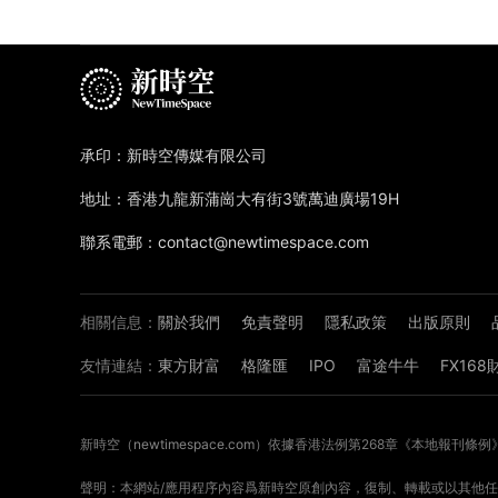
承印：新時空傳媒有限公司
地址：香港九龍新蒲崗大有街3號萬迪廣場19H
聯系電郵：contact@newtimespace.com
相關信息：
關於我們
免責聲明
隱私政策
出版原則
友情連結：
東方財富
格隆匯
IPO
富途牛牛
FX16
新時空（
newtimespace.com
）依據香港法例第268章《本地報刊條例
聲明：本網站/應用程序內容爲新時空原創內容，復制、轉載或以其他任何