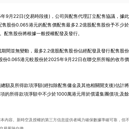
5
年
9
月
22
日
(
交易時段後
)
，公司與配售代理訂立配售協議，據
配售股份
0.065
港元的配售價配售最多
2.2
億股配售股份予不少於
。配售股份將根據一般授權配發及發行。
成期間並無變動，最多
2.2
億股配售股份佔經配發及發行配售股份
股份
0.065
港元較股份於
2025
年
9
月
22
日在聯交所所報的收市價
項總額及所得款項淨額
(
經扣除配售傭金及其他相關開支後
)
估計將
事項的所得款項淨額中不少於
1000
萬港元用於償還集團債項
;
及餘
用本內容。新時空及授權的第三方信息提供者竭力確保數據準確可靠，但
交易風險自擔。