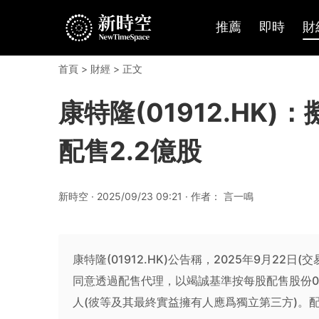
推薦
即時
財
首頁
>
財經
> 正文
康特隆(01912.HK)
配售2.2億股
新時空 · 2025/09/23 09:21 · 作者： 言一鳴
康特隆(01912.HK)公告稱，2025年9月2
同意透過配售代理，以竭誠基準按每股配售股份0.
人(彼等及其最終實益擁有人應爲獨立第三方)。