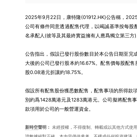
2025
年
9
月
22
日，
康特隆
(01912
.HK
)
公告
稱
，
202
公司有條件同意透過配售代理，以竭誠基準按每股
名承配人
(
彼等及其最終實益擁有人應爲獨立第三方
)
公告指出，
假設已發行股份數目於本公告日期至完
大後的公司已發行股本約
16.67%
。配售價每股配售
股
0.08
港元折讓約
18.75%
。
假設所有配售股份獲悉數配售，配售事項的所得款
別約爲
1428
萬港元及
1283
萬港元。公司擬將配售
款項用於公司的一般營運資金。
新時空
聲明：
未經授權，不得復制、轉載或以其他方式使
證數據絕對正確。本內容僅供參考，不構成任何投資建議，