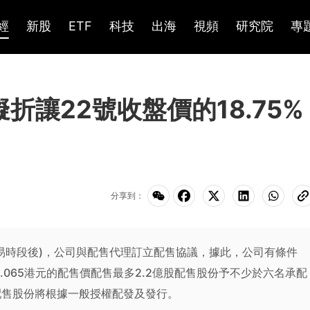
經
新股
ETF
科技
出海
視頻
研究院
專
：擬折讓22號收盤價的18.75%
分享到：
2日(交易時段後)，公司與配售代理訂立配售協議，據此，公司有條件
065港元的配售價配售最多2.2億股配售股份予不少於六名承配
配售股份將根據一般授權配發及發行。