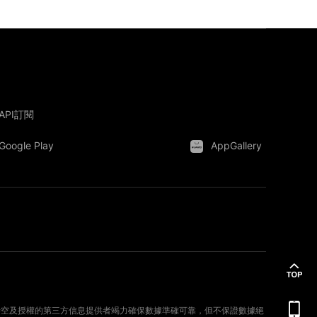
API訂閱
Google Play
AppGallery
。新時空及授權的第三方信息提供者竭力確保數據準確可靠，但不保證數據絕