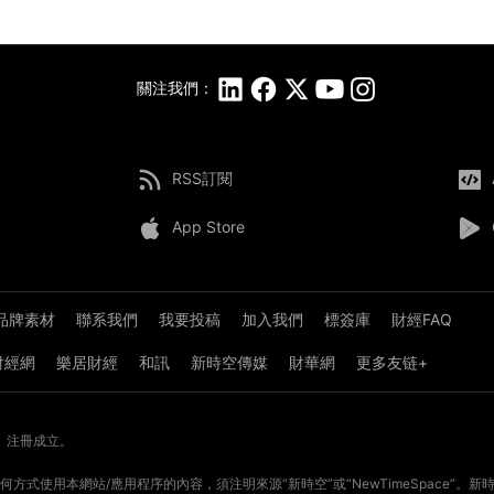
關注我們：
RSS訂閱
App Store
品牌素材
聯系我們
我要投稿
加入我們
標簽庫
財經FAQ
8財經網
樂居財經
和訊
新時空傳媒
財華網
更多友链+
》注冊成立。
方式使用本網站/應用程序的內容，須注明來源“新時空”或“NewTimeSpace”