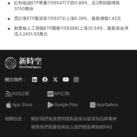
紅利低波ETF華夏(159547)下跌0.89%，近2周份額增長
3750萬份
雲計算ETF匯添富(159273)上漲6.39%，最新價報1.42元
創業板人工智能ETF國泰(159388)上漲10.54%，最新資金淨
流入2431.50萬元
關注我們：
RSS訂閱
API訂閱
App Store
Google Play
AppGallery
相關信息：
關於我們
免責聲明
隱私政策
出版原則
品牌素材
聯系我們
我要投稿
加入我們
標簽庫
財經FAQ