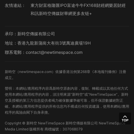
友情連結：
東方財富
格隆匯
IPO
富途牛牛
FX168財經網
樂居財經
和訊
新時空傳媒
財華網
更多友链+
承印：新時空傳媒有限公司
地址：香港九龍新蒲崗大有街3號萬迪廣場19H
聯系電郵：contact@newtimespace.com
新時空（
newtimespace.com
）依據香港法例第268章《本地報刊條例》注冊
成立。
聲明：本網站/應用程序內容爲新時空原創內容，復制、轉載或以其他任何方式
使用本網站/應用程序的內容，須注明來源“新時空”或“NewTimeSpace”。新時
空及授權的第三方信息提供者竭力確保數據準確可靠，但不保證數據絕對正
確。本網站/應用程序提供的所有信息均不構成任何投資建議，使用本網站/應用
程序的風險由閣下自身承擔。
Copyright ©
新時空
NewTimeSpace 新時空傳媒有限公司 NewTimeSpace
Media Limited 版權所有
商標編號：307068079