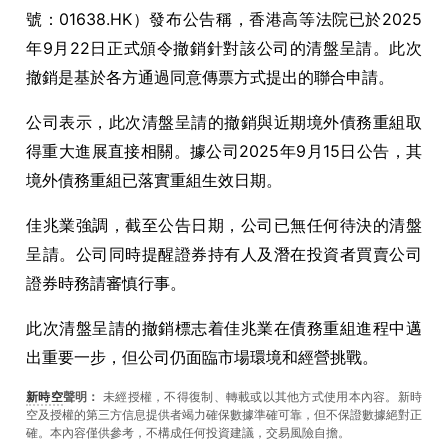
號：01638.HK）發布公告稱，香港高等法院已於2025
年9月22日正式頒令撤銷針對該公司的清盤呈請。此次
撤銷是基於各方通過同意傳票方式提出的聯合申請。
公司表示，此次清盤呈請的撤銷與近期境外債務重組取
得重大進展直接相關。據公司2025年9月15日公告，其
境外債務重組已落實重組生效日期。
佳兆業強調，截至公告日期，公司已無任何待決的清盤
呈請。公司同時提醒證券持有人及潛在投資者買賣公司
證券時務請審慎行事。
此次清盤呈請的撤銷標志着佳兆業在債務重組進程中邁
出重要一步，但公司仍面臨市場環境和經營挑戰。
新時空
聲明：
未經授權，不得復制、轉載或以其他方式使用本內容。新時
空及授權的第三方信息提供者竭力確保數據準確可靠，但不保證數據絕對正
確。本內容僅供參考，不構成任何投資建議，交易風險自擔。