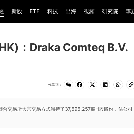
經
新股
ETF
科技
出海
視頻
研究院
專
)：Draka Comteq B.V.
分享到：
通過香港聯合交易所大宗交易方式減持了37,595,257股H股股份，佔公司