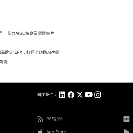
公司，發力AIGC短劇及電影短片
牌STEPX，打通全鏈路AI生態
0萬份
關注我們：
RSS訂閱
App Store