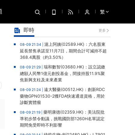
題
繁
即時
更多
滬上阿姨(02589.HK)：六名股東
08-09 21:34 |
延長禁售承諾至11月7日，期間合計可減持不超
368.4萬股（約3.50%）
瑞和數智(03680.HK)：設立認繳
08-09 21:29 |
總額人民幣1億元創投基金，間接持股11.9%聚
焦新興支柱及未來產業
遠大醫藥(00512.HK)：創新RDC
08-09 21:24 |
藥物GPN01530-2獲FDA快速通道資格，用於
診斷實體瘤
藥明康德(02359.HK)：美法院批
08-09 21:19 |
準初步禁令動議，挑戰國防部1260H名單認定
期間免受即時不利影響
綠竹生物-B(02480.HK)：LZ901
08-09 21:14 |