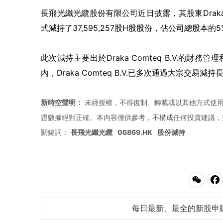
長飛光纖光纜股份有限公司近日披露，其股東Draka C
式減持了37,595,257股H股股份，佔公司總股本
此次減持主要出於Draka Comteq B.V.的
內，Draka Comteq B.V.已多次通過大宗交易減
新時空
聲明：
未經授權，不得復制、轉載或以其他方式使
證數據絕對正確。本內容僅供參考，不構成任何投資建議，
關鍵詞：
長飛光纖光纜
06869.HK
股份減持
每日最新、最全的新股申