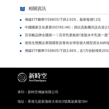
相關資訊
傳媒ETF鵬華(159805)下跌2.92%，最新報價1.2元
中國國家文化產業(00745.HK)：與比高集團共設合資
百菲酪品牌全國第一！百菲乳業衝刺“港股水牛乳第一股”
港投生態圈企業階躍星辰發布全球首個大模型原生AI終端品
傳媒ETF鵬華(159805)下跌2.86%，近1月份額增長25
承印：新時空傳媒有限公司
地址：香港九龍新蒲崗大有街3號萬迪廣場19H