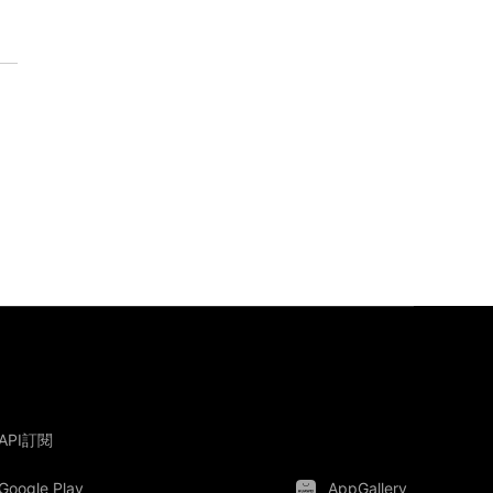
API訂閱
Google Play
AppGallery