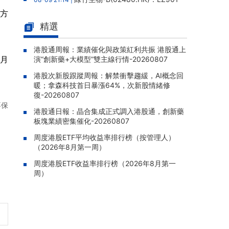
帶狀皰疹疫苗III期臨牀結果發表於Nature子
易方
刊，總體保護效力91.6%
精選
港股通周報：業績催化與政策紅
08-09 20:06 |
利共振 港股通上演“創新藥+大模型”雙主線行
港股通周報：業績催化與政策紅利共振 港股通上
個月
演“創新藥+大模型”雙主線行情-20260807
情-20260807
港股次新股跟蹤周報：解禁衝擊趨緩，AI概念回
港股次新股跟蹤周報：解禁衝擊趨
08-09 19:28 |
暖；拿森科技首日暴漲64%，次新股情緒修
緩，AI概念回暖；拿森科技首日暴漲64%，次
復-20260807
新股情緒修復-20260807
不保
港股通日報：晶合集成正式調入港股通，創新藥
民富國際(08511.HK)：25/26年
08-07 22:06 |
板塊業績密集催化-20260807
年報股東應佔虧損835.1萬港元，虧損同比收窄
69.45%
周度港股ETF平均收益率排行榜（按管理人）
（2026年8月第一周）
商米科技-W(06810.HK)：基石投
08-07 22:04 |
周度港股ETF收益率排行榜（2026年8月第一
資者XINWUTANG自願延長禁售期五個月至20
周）
27年3月28日
華夏文化科技(01566.HK)：獨立
08-07 21:55 |
調查完成未發現欺詐挪用證據，報告獲採納，
股份繼續停牌