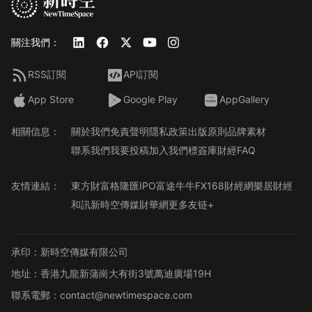
關注我們：
RSS訂閱
API訂閱
App Store
Google Play
AppGallery
相關信息：
關於我們
免責聲明
隱私政策
出版原則
品牌素材
聯系我們
我要投稿
加入我們
標簽庫
財經FAQ
友情連結：
東方財富
格隆匯
IPO
富途牛牛
FX168財經網
樂居財經
和訊
新時空傳媒
財華網
更多友链+
承印：新時空傳媒有限公司
地址：香港九龍新蒲崗大有街3號萬迪廣場19H
聯系電郵：contact@newtimespace.com