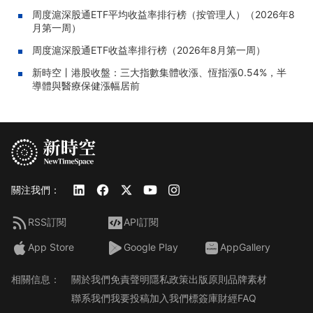
周度滬深股通ETF平均收益率排行榜（按管理人）（2026年8
月第一周）
周度滬深股通ETF收益率排行榜（2026年8月第一周）
新時空丨港股收盤：三大指數集體收漲、恆指漲0.54%，半
導體與醫療保健漲幅居前
關注我們：
RSS訂閱
API訂閱
App Store
Google Play
AppGallery
相關信息：
關於我們
免責聲明
隱私政策
出版原則
品牌素材
聯系我們
我要投稿
加入我們
標簽庫
財經FAQ