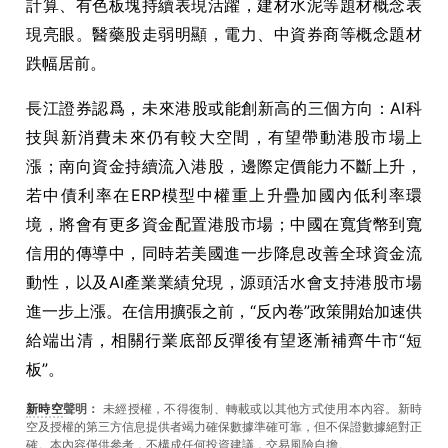
計算、有色板塊持續表現活躍，建材水泥等題材概念表
現亮眼。醫藥股走弱明顯，電力、中資券商等概念題材
跌幅居前。
長江證券認爲，未來港股或能創新高的三個方向：AI科
技與新消費未來仍有較大空間，有望帶動港股市場上
漲；南向資金持續流入港股，邊際定價能力不斷上升，
若中債利率在ERP模型中權重上升疊加國內低利率環
境，將會有更多資金配置港股市場；中國在寬貨幣到寬
信用的傳導中，同時若美國進一步降息改善全球資金流
動性，以及AI產業業績兌現，源頭活水會支持港股市場
進一步上漲。在信用擴張之前，“反內卷”政策開始加速供
給端出清，相關行業底部反彈後有望逐漸補齊牛市“短
板”。
新時空
聲明：
未經授權，不得復制、轉載或以其他方式使用本內容。新時
空及授權的第三方信息提供者竭力確保數據準確可靠，但不保證數據絕對正
確。本內容僅供參考，不構成任何投資建議，交易風險自擔。