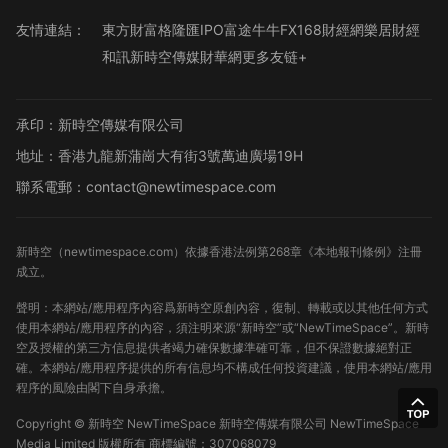
友情連結：
東方財富
格隆匯
IPO
富途牛牛
FX168財經網
樂居財經
和訊
新時空傳媒
財華網
更多友链+
承印：新時空傳媒有限公司
地址：香港九龍新蒲崗大有街3號萬迪廣場19H
聯系電郵：contact@newtimespace.com
新時空（
newtimespace.com
）依據香港法例第268章《本地報刊條例》注冊
成立。
聲明：本網站/應用程序內容爲新時空原創內容，復制、轉載或以其他任何方式
使用本網站/應用程序的內容，須注明來源“新時空”或“NewTimeSpace”。新時
空及授權的第三方信息提供者竭力確保數據準確可靠，但不保證數據絕對正
確。本網站/應用程序提供的所有信息均不構成任何投資建議，使用本網站/應用
程序的風險由閣下自身承擔。
Copyright ©
新時空
NewTimeSpace 新時空傳媒有限公司 NewTimeSpace
Media Limited 版權所有
商標編號：307068079