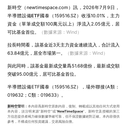
新時空（
newtimespace.com
）訊，
2026年7月9日，
半導體設備
ETF
國泰（159516.SZ）收漲10.01%，主力
資金（單筆成交額100萬元以上）淨流入2.05億元，居
可比基金首位。
（數據來源：Wind）
拉長時間看，該基金近3天主力資金連續流入，合計流入
63.84億元，居全市場第一。
（數據來源：Wind）
與此同時，該基金最新成交量爲51.68億份，最新成交額
突破95.00億元，居可比基金首位。
半導體設備ETF國泰（159516.SZ），場外聯接(A類：
019632；C類：019633）。
新時空
聲明：
本內容爲新時空原創內容，復制、轉載或以其他任何方式使用
本內容，須注明來源“新時空”或“
NewTimeSpace
”。新時空及授權的第三
方信息提供者竭力確保數據準確可靠，但不保證數據絕對正確。本內容僅供
參考，不構成任何投資建議，交易風險自擔。