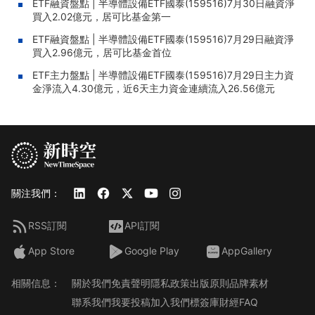
ETF融資盤點 | 半導體設備ETF國泰(159516)7月30日融資淨
買入2.02億元，居可比基金第一
ETF融資盤點 | 半導體設備ETF國泰(159516)7月29日融資淨
買入2.96億元，居可比基金首位
ETF主力盤點 | 半導體設備ETF國泰(159516)7月29日主力資
金淨流入4.30億元，近6天主力資金連續流入26.56億元
關注我們：
RSS訂閱
API訂閱
App Store
Google Play
AppGallery
相關信息：
關於我們
免責聲明
隱私政策
出版原則
品牌素材
聯系我們
我要投稿
加入我們
標簽庫
財經FAQ