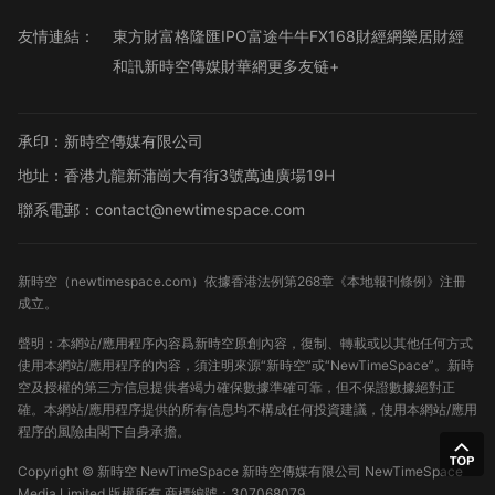
友情連結：
東方財富
格隆匯
IPO
富途牛牛
FX168財經網
樂居財經
和訊
新時空傳媒
財華網
更多友链+
承印：新時空傳媒有限公司
地址：香港九龍新蒲崗大有街3號萬迪廣場19H
聯系電郵：contact@newtimespace.com
新時空（
newtimespace.com
）依據香港法例第268章《本地報刊條例》注冊
成立。
聲明：本網站/應用程序內容爲新時空原創內容，復制、轉載或以其他任何方式
使用本網站/應用程序的內容，須注明來源“新時空”或“NewTimeSpace”。新時
空及授權的第三方信息提供者竭力確保數據準確可靠，但不保證數據絕對正
確。本網站/應用程序提供的所有信息均不構成任何投資建議，使用本網站/應用
程序的風險由閣下自身承擔。
Copyright ©
新時空
NewTimeSpace 新時空傳媒有限公司 NewTimeSpace
Media Limited 版權所有
商標編號：307068079