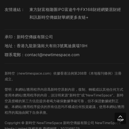
友情連結：
東方財富
格隆匯
IPO
富途牛牛
FX168財經網
樂居財經
和訊
新時空傳媒
財華網
更多友链+
承印：新時空傳媒有限公司
地址：香港九龍新蒲崗大有街3號萬迪廣場19H
聯系電郵：contact@newtimespace.com
新時空（
newtimespace.com
）依據香港法例第268章《本地報刊條例》注冊
成立。
聲明：本網站/應用程序內容爲新時空原創內容，復制、轉載或以其他任何方式
使用本網站/應用程序的內容，須注明來源“新時空”或“NewTimeSpace”。新時
空及授權的第三方信息提供者竭力確保數據準確可靠，但不保證數據絕對正
確。本網站/應用程序提供的所有信息均不構成任何投資建議，使用本網站/應用
程序的風險由閣下自身承擔。
Copyright ©
新時空
NewTimeSpace 新時空傳媒有限公司 NewTimeSpace
Media Limited 版權所有
商標編號：307068079