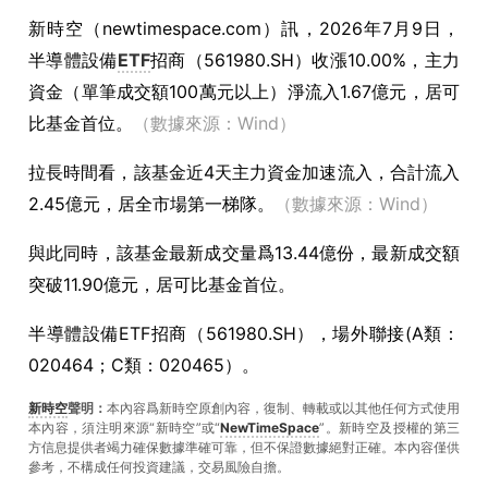
新時空（
newtimespace.com
）訊，
2026年7月9日，
半導體設備
ETF
招商（561980.SH）收漲10.00%，主力
資金（單筆成交額100萬元以上）淨流入1.67億元，居可
比基金首位。
（數據來源：Wind）
拉長時間看，該基金近4天主力資金加速流入，合計流入
2.45億元，居全市場第一梯隊。
（數據來源：Wind）
與此同時，該基金最新成交量爲13.44億份，最新成交額
突破11.90億元，居可比基金首位。
半導體設備ETF招商（561980.SH），場外聯接(A類：
020464；C類：020465）。
新時空
聲明：
本內容爲新時空原創內容，復制、轉載或以其他任何方式使用
本內容，須注明來源“新時空”或“
NewTimeSpace
”。新時空及授權的第三
方信息提供者竭力確保數據準確可靠，但不保證數據絕對正確。本內容僅供
參考，不構成任何投資建議，交易風險自擔。