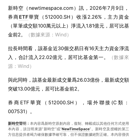
新時空（
newtimespace.com
）訊，
2026年7月9日，
券商
ETF
華寶（512000.SH）收漲2.26%，主力資金
（單筆成交額100萬元以上）淨流入1.81億元，居可比基
金前2。
（數據來源：Wind）
拉長時間看，該基金近30個交易日有16天主力資金淨流
入，合計流入22.02億元，居可比基金第一。
（數據來
源：Wind）
與此同時，該基金最新成交量爲26.03億份，最新成交額
突破13.00億元，居可比基金前2。
券商ETF華寶（512000.SH），場外聯接(C類：
007531）。
新時空
聲明：
本內容爲新時空原創內容，復制、轉載或以其他任何方式使用
本內容，須注明來源“新時空”或“
NewTimeSpace
”。新時空及授權的第三
方信息提供者竭力確保數據準確可靠，但不保證數據絕對正確。本內容僅供