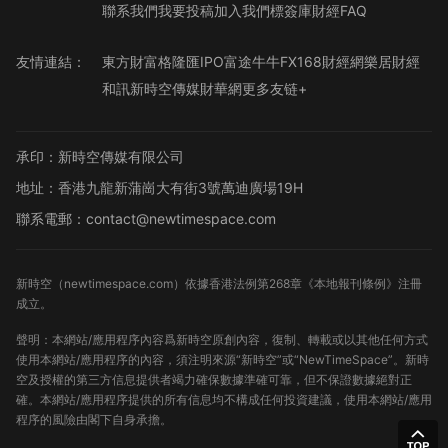
聯系我們
我要投稿
加入我們
標簽庫
財經FAQ
友情連結：
東方財富
格隆匯
IPO
富途牛牛
FX168財經網
樂居財經
和訊
新時空傳媒
財華網
更多友链+
承印：新時空傳媒有限公司
地址：香港九龍新蒲崗大有街3號萬迪廣場19H
聯系電郵：contact@newtimespace.com
新時空（
newtimespace.com
）依據香港法例第268章《本地報刊條例》注冊
成立。
聲明：本網站/應用程序內容爲新時空原創內容，復制、轉載或以其他任何方式
使用本網站/應用程序的內容，須注明來源“新時空”或“NewTimeSpace”。新時
空及授權的第三方信息提供者竭力確保數據準確可靠，但不保證數據絕對正
確。本網站/應用程序提供的所有信息均不構成任何投資建議，使用本網站/應用
程序的風險由閣下自身承擔。