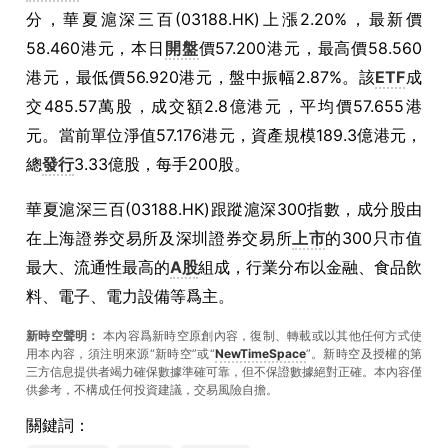
分，華夏滬深三百(03188.HK)上漲2.20%，最新價
58.460港元，本日
開盤
價57.200港元，最高價58.560
港元，最低價56.920港元，盤中振幅2.87%。該
ETF
成
交485.57萬股，成交額2.8億港元，平均價57.655港
元。當前單位淨值57.176港元，資產規模189.3億港元，
總
發行
3.33億股，每手200股。
華夏滬深三百(03188.HK)跟蹤滬深300指數，成分股由
在上海證券交易所及深圳證券交易所
上市
的300只市值
最大、流通性最高的
A股
組成，行業分布以金融、食品飲
料、電子、電力設備等爲主。
新時空聲明：
本內容爲新時空原創內容，復制、轉載或以其他任何方式使
用本內容，須注明來源“新時空”或“
NewTimeSpace
”。新時空及授權的第
三方信息提供者竭力確保數據準確可靠，但不保證數據絕對正確。本內容僅
供參考，不構成任何投資建議，交易風險自擔。
關鍵詞：