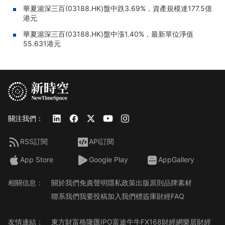
華夏滬深三百(03188.HK)盤中跌3.69%，資產規模達177.5億
港元
華夏滬深三百(03188.HK)盤中漲1.40%，最新單位淨值
55.631港元
關注我們：
RSS訂閱
API訂閱
App Store
Google Play
AppGallery
相關信息：
關於我們
免責聲明
隱私政策
出版原則
品牌素材
聯系我們
我要投稿
加入我們
標簽庫
財經FAQ
友情連結：
東方財富
格隆匯
IPO
富途牛牛
FX168財經網
樂居財經