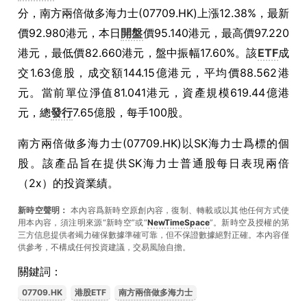
分，南方兩倍做多海力士(07709.HK)上漲12.38%，最新
價92.980港元，本日
開盤
價95.140港元，最高價97.220
港元，最低價82.660港元，盤中振幅17.60%。該
ETF
成
交1.63億股，成交額144.15億港元，平均價88.562港
元。當前單位淨值81.041港元，資產規模619.44億港
元，總
發行
7.65億股，每手100股。
南方兩倍做多海力士(07709.HK)以SK海力士爲標的個
股。該產品旨在提供SK海力士普通股每日表現兩倍
（2x）的投資業績。
新時空聲明：
本內容爲新時空原創內容，復制、轉載或以其他任何方式使
用本內容，須注明來源“新時空”或“
NewTimeSpace
”。新時空及授權的第
三方信息提供者竭力確保數據準確可靠，但不保證數據絕對正確。本內容僅
供參考，不構成任何投資建議，交易風險自擔。
關鍵詞：
07709.HK
港股ETF
南方兩倍做多海力士