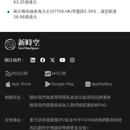
83.25億港元
南方兩倍做多海力士(07709.HK)早盤跌5.36%，成交額達
38.96億港元
關注我們：
RSS訂閱
API訂閱
App Store
Google Play
AppGallery
相關信息：
關於我們
免責聲明
隱私政策
出版原則
品牌素材
聯系我們
我要投稿
加入我們
標簽庫
財經FAQ
友情連結：
東方財富
格隆匯
IPO
富途牛牛
FX168財經網
樂居財經
和訊
新時空傳媒
財華網
更多友链+