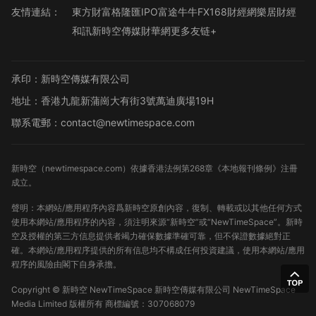
友情連結：
東方財富
格隆匯
IPO
富途牛牛
FX168財經網
樂居財經
和訊
新時空傳媒
財華網
更多友链+
承印：新時空傳媒有限公司
地址：香港九龍新蒲崗大有街3號萬迪廣場19H
聯系電郵：contact@newtimespace.com
新時空（
newtimespace.com
）依據香港法例第268章《本地報刊條例》注冊
成立。
聲明：本網站/應用程序內容爲新時空原創內容，復制、轉載或以其他任何方式
使用本網站/應用程序的內容，須注明來源“新時空”或“NewTimeSpace”。新時
空及授權的第三方信息提供者竭力確保數據準確可靠，但不保證數據絕對正
確。本網站/應用程序提供的所有信息均不構成任何投資建議，使用本網站/應用
程序的風險由閣下自身承擔。
Copyright ©
新時空
NewTimeSpace 新時空傳媒有限公司 NewTimeSpace
Media Limited 版權所有
商標編號：307068079