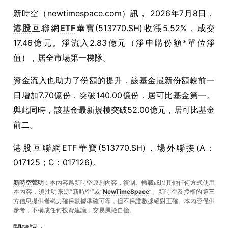
新時空（
newtimespace.com
）訊，
2026年7月8日，
港股
互聯網
ETF
華寶(513770.SH)收漲5.52%，成交
17.46億元。淨流入2.83億元（淨申購份額*單位淨
值），居全市場第一梯隊。
資金流入也助力了份額的提升，該基金最新份額較前一
日增加7.70億份，突破140.00億份，居可比基金第一。
與此同時，該基金最新規模突破52.00億元，居可比基金
前二。
港股互聯網ETF華寶(513770.SH)，場外聯接(A：
017125；C：017126)。
新時空
聲明：
本內容爲新時空原創內容，復制、轉載或以其他任何方式使用
本內容，須注明來源“新時空”或“
NewTimeSpace
”。新時空及授權的第三
方信息提供者竭力確保數據準確可靠，但不保證數據絕對正確。本內容僅供
參考，不構成任何投資建議，交易風險自擔。