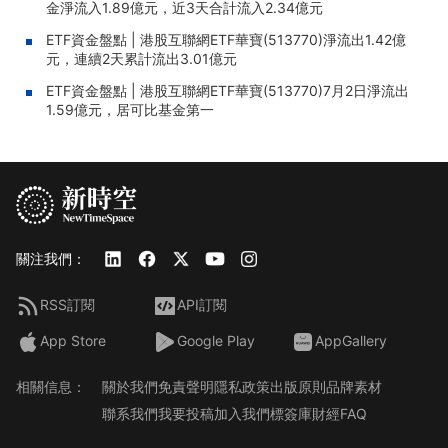
金淨流入1.89億元，近3天合計流入2.34億元
ETF資金盤點 | 港股互聯網ETF華寶(513770)淨流出1.42億
元，連續2天累計流出3.01億元
ETF資金盤點 | 港股互聯網ETF華寶(513770)7月2日淨流出
1.59億元，居可比基金第一
關注我們：
RSS訂閱
API訂閱
App Store
Google Play
AppGallery
相關信息：
關於我們
免責聲明
隱私政策
出版原則
品牌素材
聯系我們
我要投稿
加入我們
標簽庫
財經FAQ