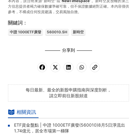
本內容，須注明來源“新時空”或“
NewTimeSpace
”。新時空及授權的第三
方信息提供者竭力確保數據準確可靠，但不保證數據絕對正確。本內容僅供
參考，不構成任何投資建議，交易風險自擔。
關鍵詞：
中證 1000ETF廣發
560010.SH
新時空
分享到
每日最新、最全的新股申購指南與深度剖析，
請立即前往新股頻道
相關資訊
ETF資金盤點 | 中證 1000ETF廣發(560010)8月5日淨流出
1.74億元，居全市場第一梯隊