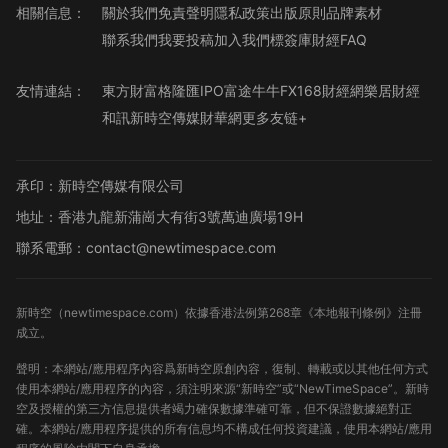
相關信息：
關於我們
免責聲明
隱私政策
出版原則
品牌素材
聯系我們
我要投稿
加入我們
標簽庫
財經FAQ
友情連結：
東方財富
格隆匯
IPO
富途牛牛
FX168財經網
樂居財經
和訊
新時空傳媒
財華網
更多友链+
承印：新時空傳媒有限公司
地址：香港九龍新蒲崗大有街3號萬迪廣場19H
聯系電郵：contact@newtimespace.com
新時空（
newtimespace.com
）依據香港法例第268章《本地報刊條例》注冊
成立。
聲明：本網站/應用程序內容爲新時空原創內容，復制、轉載或以其他任何方式
使用本網站/應用程序的內容，須注明來源“新時空”或“NewTimeSpace”。新時
空及授權的第三方信息提供者竭力確保數據準確可靠，但不保證數據絕對正
確。本網站/應用程序提供的所有信息均不構成任何投資建議，使用本網站/應用