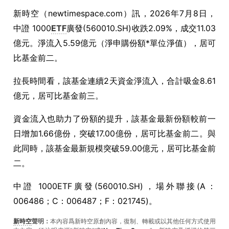
新時空（
newtimespace.com
）訊，
2026年7月8日，
中證 1000
ETF
廣發(560010.SH)收跌2.09%，成交11.03
億元。淨流入5.59億元（淨申購份額*單位淨值），居可
比基金前二。
拉長時間看，該基金連續2天資金淨流入，合計吸金8.61
億元，居可比基金前三。
資金流入也助力了份額的提升，該基金最新份額較前一
日增加1.66億份，突破17.00億份，居可比基金前二。與
此同時，該基金最新規模突破59.00億元，居可比基金前
二。
中證 1000ETF廣發(560010.SH)，場外聯接(A：
006486；C：006487；F：021745)。
新時空
聲明：
本內容爲新時空原創內容，復制、轉載或以其他任何方式使用