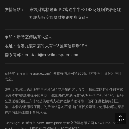
友情連結：
東方財富
格隆匯
IPO
富途牛牛
FX168財經網
樂居財經
和訊
新時空傳媒
財華網
更多友链+
承印：新時空傳媒有限公司
地址：香港九龍新蒲崗大有街3號萬迪廣場19H
聯系電郵：contact@newtimespace.com
新時空（
newtimespace.com
）依據香港法例第268章《本地報刊條例》注冊
成立。
聲明：本網站/應用程序內容爲新時空原創內容，復制、轉載或以其他任何方式
使用本網站/應用程序的內容，須注明來源“新時空”或“NewTimeSpace”。新時
空及授權的第三方信息提供者竭力確保數據準確可靠，但不保證數據絕對正
確。本網站/應用程序提供的所有信息均不構成任何投資建議，使用本網站/應用
程序的風險由閣下自身承擔。
Copyright ©
新時空
NewTimeSpace 新時空傳媒有限公司 NewTimeSpace
Media Limited 版權所有
商標編號：307068079