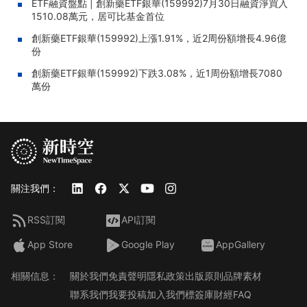
ETF融資盤點 | 創新藥ETF銀華(159992)7月30日融資淨買入
1510.08萬元，居可比基金首位
創新藥ETF銀華(159992)上漲1.91%，近2周份額增長4.96億
份
創新藥ETF銀華(159992)下跌3.08%，近1周份額增長7080
萬份
關注我們：
RSS訂閱
API訂閱
App Store
Google Play
AppGallery
相關信息：
關於我們
免責聲明
隱私政策
出版原則
品牌素材
聯系我們
我要投稿
加入我們
標簽庫
財經FAQ