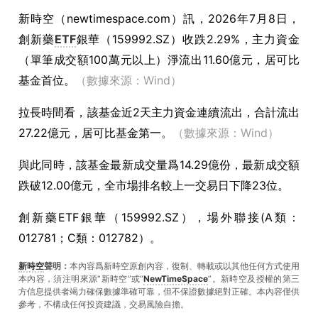
新時空（
newtimespace.com
）訊，
2026年7月8日，
創新藥
ETF
銀華（159992.SZ）收跌2.29%，主力資金
（單筆成交額100萬元以上）淨流出11.60億元，居可比
基金首位。
（數據來源：Wind）
拉長時間看，該基金近2天主力資金連續流出，合計流出
27.22億元，居可比基金第一。
（數據來源：Wind）
與此同時，該基金最新成交量爲14.29億份，最新成交額
跌破12.00億元，全市場排名較上一交易日下降23位。
創新藥ETF銀華（159992.SZ），場外聯接(A類：
012781；C類：012782）。
新時空
聲明：
本內容爲新時空原創內容，復制、轉載或以其他任何方式使用
本內容，須注明來源“新時空”或“
NewTimeSpace
”。新時空及授權的第三
方信息提供者竭力確保數據準確可靠，但不保證數據絕對正確。本內容僅供
參考，不構成任何投資建議，交易風險自擔。