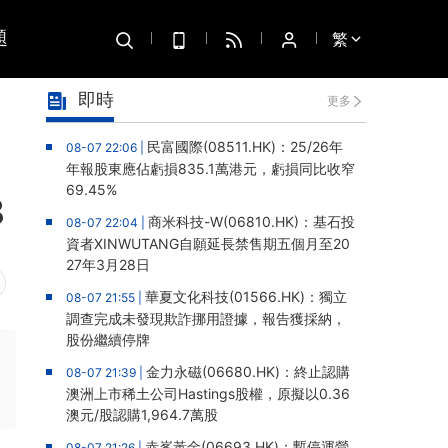
題
繁
即時
更多
民富國際(08511.HK)：25/26年
08-07 22:06 |
年報股東應佔虧損835.1萬港元，虧損同比收窄
69.45%
8
商米科技-W(06810.HK)：基石投
08-07 22:04 |
資者XINWUTANG自願延長禁售期五個月至20
27年3月28日
華夏文化科技(01566.HK)：獨立
08-07 21:55 |
調查完成未發現欺詐挪用證據，報告獲採納，
股份繼續停牌
金力永磁(06680.HK)：終止認購
08-07 21:39 |
澳洲上市稀土公司Hastings股權，原擬以0.36
澳元/股認購1,964.7萬股
赤峯黃金(06693.HK)：暫停運營
08-07 21:26 |