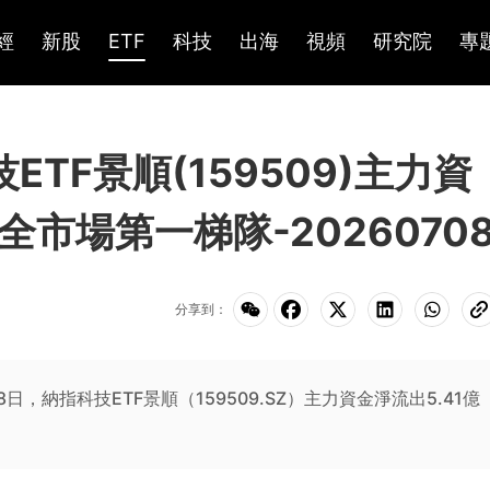
經
新股
ETF
科技
出海
視頻
研究院
專
技ETF景順(159509)主力資
全市場第一梯隊-2026070
分享到：
7月8日，納指科技ETF景順（159509.SZ）主力資金淨流出5.41億