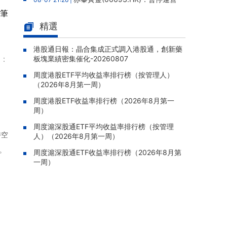
老撾勐康稀土項目，2025年該項目歸母淨虧損
單筆
人民幣5,406萬元
精選
靈寶黃金(03330.HK)：新疆哈巴
08-07 20:07 |
河勘查取得重大進展，保有金金屬量由13.20噸
港股通日報：晶合集成正式調入港股通，創新藥
：
板塊業績密集催化-20260807
躍升至53.94噸
周度港股ETF平均收益率排行榜（按管理人）
迅策(03317.HK)：與天合算力訂
08-07 20:04 |
（2026年8月第一周）
立戰略合作備忘，共探能源垂類大模型與Toke
n工廠商業化
周度港股ETF收益率排行榜（2026年8月第一
周）
哥瑞利軟件通過港交所聆訊，在
08-07 20:02 |
中國泛半導體IMSS市場排名第三
周度滬深股通ETF平均收益率排行榜（按管理
時空
人）（2026年8月第一周）
浙能邁領綠航二次遞表港交所，爲
08-07 19:47 |
。
全球領先的綠色航運設備和系統提供商
周度滬深股通ETF收益率排行榜（2026年8月第
一周）
駿傑集團控股(08188.HK)：附屬
08-07 19:09 |
公司獲授7份基建工程建造合約，合約總額約1.
95億港元