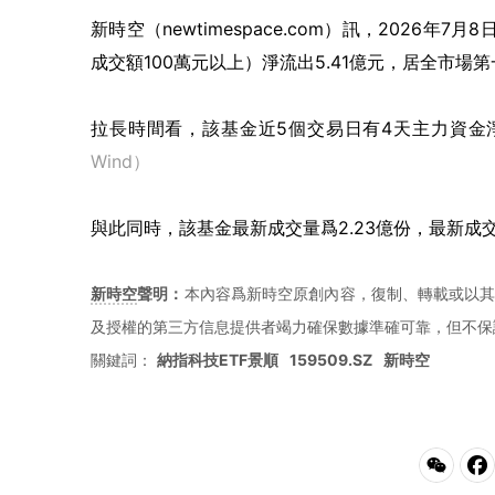
新時空（
newtimespace.com
）訊，
2026年7月8
成交額100萬元以上）淨流出5.41億元，居全市場
拉長時間看，該基金近5個交易日有4天主力資金淨
Wind）
與此同時，該基金最新成交量爲2.23億份，最新成交
新時空
聲明：
本內容爲新時空原創內容，復制、轉載或以其
及授權的第三方信息提供者竭力確保數據準確可靠，但不保
關鍵詞：
納指科技ETF景順
159509.SZ
新時空