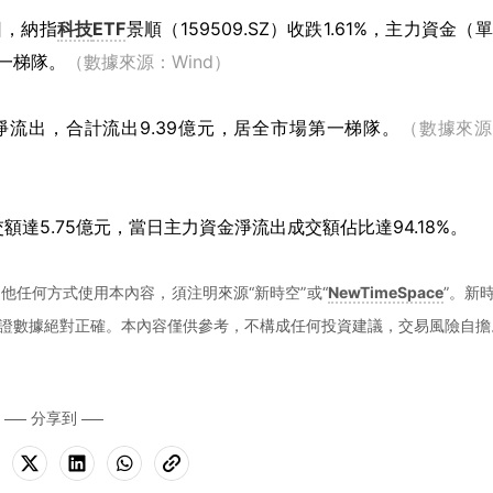
日，納指
科技
ETF
景順（159509.SZ）收跌1.61%，主力資金（
第一梯隊。
（數據來源：Wind）
流出，合計流出9.39億元，居全市場第一梯隊。
（數據來源
額達5.75億元，當日主力資金淨流出成交額佔比達94.18%。
他任何方式使用本內容，須注明來源“新時空”或“
NewTimeSpace
”。新
證數據絕對正確。本內容僅供參考，不構成任何投資建議，交易風險自擔
分享到