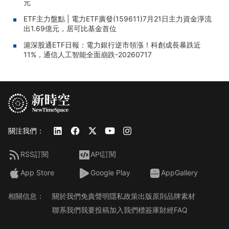
元
ETF主力盤點 | 電力ETF廣發(159611)7月21日主力資金淨流
出1.69億元，居可比基金首位
滬深股通ETF日報：電力銀行逆市領漲！科創成長暴跌近
11%，通信人工智能全面崩跌-20260717
關注我們：
RSS訂閱
API訂閱
App Store
Google Play
AppGallery
相關信息：
關於我們
免責聲明
隱私政策
出版原則
品牌素材
聯系我們
我要投稿
加入我們
標簽庫
財經FAQ