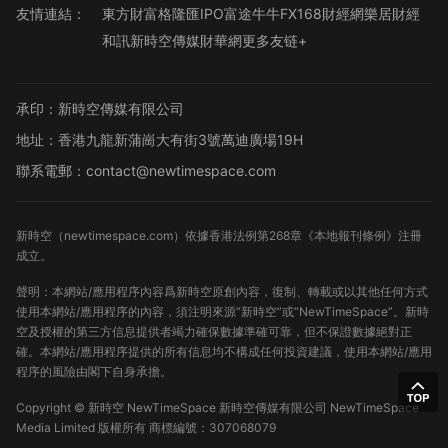
友情連結：
東方財富
格隆匯
IPO
富途牛牛
FX168財經網
樂居財經
和訊
新時空傳媒
財華網
更多友链+
承印：新時空傳媒有限公司
地址：香港九龍新蒲崗大有街3號萬迪廣場19H
聯系電郵：contact@newtimespace.com
新時空（
newtimespace.com
）依據香港法例第268章《本地報刊條例》注冊
成立。
聲明：本網站/應用程序內容爲新時空原創內容，復制、轉載或以其他任何方式
使用本網站/應用程序的內容，須注明來源“新時空”或“NewTimeSpace”。新時
空及授權的第三方信息提供者竭力確保數據準確可靠，但不保證數據絕對正
確。本網站/應用程序提供的所有信息均不構成任何投資建議，使用本網站/應用
程序的風險由閣下自身承擔。
Copyright ©
新時空
NewTimeSpace 新時空傳媒有限公司 NewTimeSpace
Media Limited 版權所有
商標編號：307068079