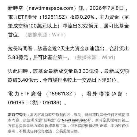
新時空（
newtimespace.com
）訊，
2026年7月8日，
電力
ETF
廣發（159611.SZ）收跌0.20%，主力資金（單
筆成交額100萬元以上）淨流出3.32億元，居可比基金
首位。
（數據來源：Wind）
拉長時間看，該基金近2天主力資金加速流出，合計流出
5.83億元，居可比基金第一。
（數據來源：Wind）
與此同時，該基金最新成交量爲3.33億份，最新成交額
跌破3.40億元，全市場排名較上一交易日下降51位。
電力ETF廣發（159611.SZ），場外聯接(A類：
016185；C類：016186）。
新時空
聲明：
本內容爲新時空原創內容，復制、轉載或以其他任何方式使用
本內容，須注明來源“新時空”或“
NewTimeSpace
”。新時空及授權的第三
方信息提供者竭力確保數據準確可靠，但不保證數據絕對正確。本內容僅供
參考，不構成任何投資建議，交易風險自擔。