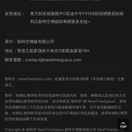
友情連結：
東方財富
格隆匯
IPO
富途牛牛
FX168財經網
樂居財經
和訊
新時空傳媒
財華網
更多友链+
承印：新時空傳媒有限公司
地址：香港九龍新蒲崗大有街3號萬迪廣場19H
聯系電郵：contact@newtimespace.com
新時空（
newtimespace.com
）依據香港法例第268章《本地報刊條例》注冊
成立。
聲明：本網站/應用程序內容爲新時空原創內容，復制、轉載或以其他任何方式
使用本網站/應用程序的內容，須注明來源“新時空”或“NewTimeSpace”。新時
空及授權的第三方信息提供者竭力確保數據準確可靠，但不保證數據絕對正
確。本網站/應用程序提供的所有信息均不構成任何投資建議，使用本網站/應用
程序的風險由閣下自身承擔。
Copyright ©
新時空
NewTimeSpace 新時空傳媒有限公司 NewTimeSpace