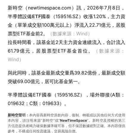
新時空（
newtimespace.com
）訊，
2026年7月8日，
半導體設備
ETF
國泰（159516.SZ）收漲1.20%，主力資
金（單筆成交額100萬元以上）淨流入22.71億元，居股
票型ETF基金前2。
（數據來源：Wind）
拉長時間看，該基金近2天主力資金連續流入，合計流入
61.79億元，居股票型ETF基金首位。
（數據來源：
Wind）
與此同時，該基金最新成交量爲39.82億份，最新成交額
突破69.00億元，居可比基金第一。
半導體設備ETF國泰（159516.SZ），場外聯接(A類：
019632；C類：019633）。
新時空
聲明：
本內容爲新時空原創內容，復制、轉載或以其他任何方式使用
本內容，須注明來源“新時空”或“
NewTimeSpace
”。新時空及授權的第三
方信息提供者竭力確保數據準確可靠，但不保證數據絕對正確。本內容僅供
參考，不構成任何投資建議，交易風險自擔。