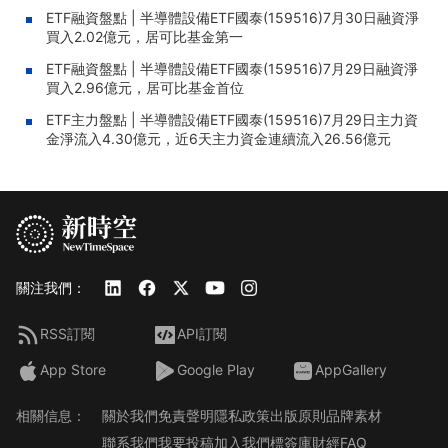
ETF融資盤點 | 半導體設備ETF國泰(159516)7月30日融資淨
買入2.02億元，居可比基金第一
ETF融資盤點 | 半導體設備ETF國泰(159516)7月29日融資淨
買入2.96億元，居可比基金首位
ETF主力盤點 | 半導體設備ETF國泰(159516)7月29日主力資
金淨流入4.30億元，近6天主力資金連續流入26.56億元
關注我們：
RSS訂閱
API訂閱
App Store
Google Play
AppGallery
相關信息：
關於我們
免責聲明
隱私政策
出版原則
品牌素材
聯系我們
我要投稿
加入我們
標簽庫
財經FAQ