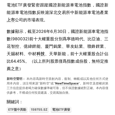
電池ETF廣發緊密跟蹤國證新能源車電池指數，國證新
能源車電池指數反映滬深北交易所中新能源車電池產業
上市
公司的市場表現。
數據顯示，截至2026年6月30日，國證新能源車電池指
數(980032)前十大權重股分別爲寧德時代、比亞迪、三
花智控、億緯鋰能、廈門鎢業、華友鈷業、贛鋒鋰業、
天賜材料、中材
科技
、天華新能，前十大權重股合計佔
比64.45%。（以上所列股票僅爲指數成份股，無特定推
薦之意）
新時空聲明：
本內容爲新時空原創內容，復制、轉載或以其他任何方式使
用本內容，須注明來源“新時空”或“
NewTimeSpace
”。新時空及授權的第
三方信息提供者竭力確保數據準確可靠，但不保證數據絕對正確。本內容僅
供參考，不構成任何投資建議，交易風險自擔。
關鍵詞：
ETF盤中異動
159755.SZ
電池ETF廣發