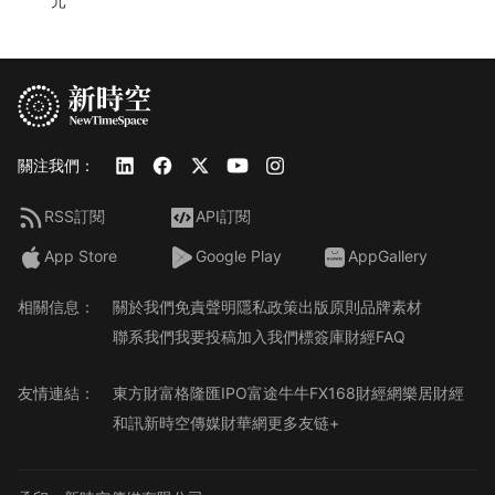
元
關注我們：
RSS訂閱
API訂閱
App Store
Google Play
AppGallery
相關信息：
關於我們
免責聲明
隱私政策
出版原則
品牌素材
聯系我們
我要投稿
加入我們
標簽庫
財經FAQ
友情連結：
東方財富
格隆匯
IPO
富途牛牛
FX168財經網
樂居財經
和訊
新時空傳媒
財華網
更多友链+