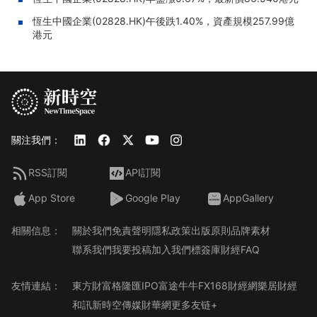
恆生中國企業(02828.HK)午後跌1.40%，資產規模257.99億
港元
關注我們：
RSS訂閱
API訂閱
App Store
Google Play
AppGallery
相關信息：
關於我們
免責聲明
隱私政策
出版原則
品牌素材
聯系我們
我要投稿
加入我們
標簽庫
財經FAQ
友情連結：
東方財富
格隆匯
IPO
富途牛牛
FX168財經網
樂居財經
和訊
新時空傳媒
財華網
更多友链+