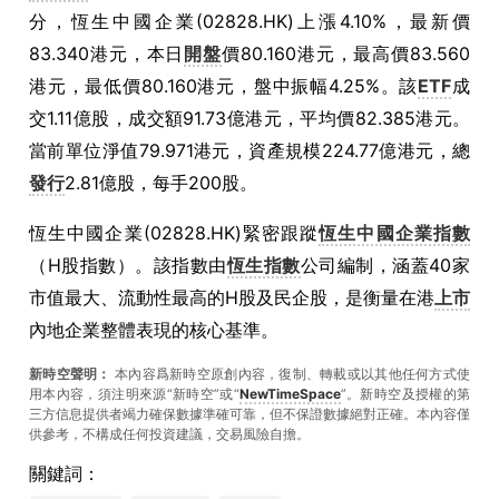
分，恆生中國企業(02828.HK)上漲4.10%，最新價
83.340港元，本日
開盤
價80.160港元，最高價83.560
港元，最低價80.160港元，盤中振幅4.25%。該
ETF
成
交1.11億股，成交額91.73億港元，平均價82.385港元。
當前單位淨值79.971港元，資產規模224.77億港元，總
發行
2.81億股，每手200股。
恆生中國企業(02828.HK)緊密跟蹤
恆生中國企業指數
（H股指數）。該指數由
恆生指數
公司編制，涵蓋40家
市值最大、流動性最高的H股及民企股，是衡量在港
上市
內地企業整體表現的核心基準。
新時空聲明：
本內容爲新時空原創內容，復制、轉載或以其他任何方式使
用本內容，須注明來源“新時空”或“
NewTimeSpace
”。新時空及授權的第
三方信息提供者竭力確保數據準確可靠，但不保證數據絕對正確。本內容僅
供參考，不構成任何投資建議，交易風險自擔。
關鍵詞：