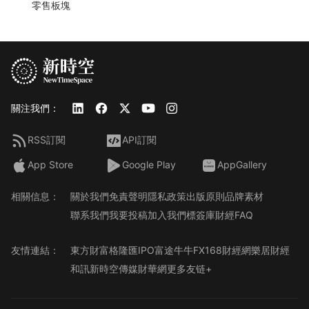
零售板塊
關注我們：
RSS訂閱
API訂閱
App Store
Google Play
AppGallery
相關信息：
關於我們
免責聲明
隱私政策
出版原則
品牌素材
聯系我們
我要投稿
加入我們
標簽庫
財經FAQ
友情連結：
東方財富
格隆匯
IPO
富途牛牛
FX168財經網
樂居財經
和訊
新時空傳媒
財華網
更多友链+