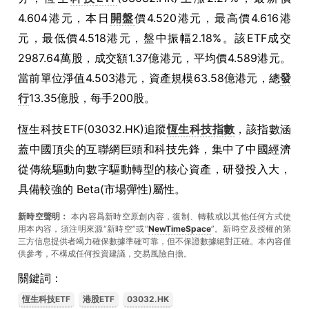
4.604港元，本日
開盤
價4.520港元，最高價4.616港
元，最低價4.518港元，盤中振幅2.18%。該ETF成交
2987.64萬股，成交額1.37億港元，平均價4.589港元。
當前單位淨值4.503港元，資產規模63.58億港元，總
發
行
13.35億股，每手200股。
恆生科技ETF(03032.HK)追蹤
恆生科技指數
，該指數涵
蓋中國頂尖的互聯網巨頭和科技先鋒，集中了中國經濟
從傳統驅動向數字驅動轉型的核心資產，研發投入大，
具備較強的 Beta(市場彈性)屬性。
新時空聲明：
本內容爲新時空原創內容，復制、轉載或以其他任何方式使
用本內容，須注明來源“新時空”或“
NewTimeSpace
”。新時空及授權的第
三方信息提供者竭力確保數據準確可靠，但不保證數據絕對正確。本內容僅
供參考，不構成任何投資建議，交易風險自擔。
關鍵詞：
恆生科技ETF
港股ETF
03032.HK