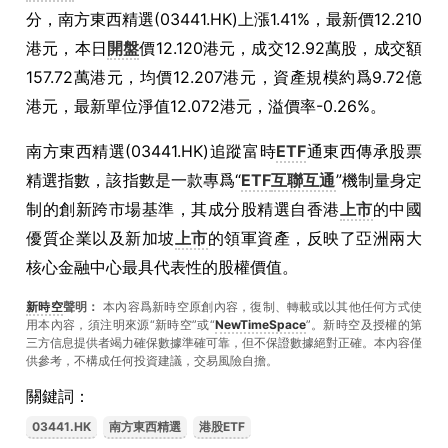
分，南方東西精選(03441.HK)上漲1.41%，最新價12.210
港元，本日
開盤
價12.120港元，成交12.92萬股，成交額
157.72萬港元，均價12.207港元，資產規模約爲9.72億
港元，最新單位淨值12.072港元，溢價率-0.26%。
南方東西精選(03441.HK)追蹤富時
ETF
通東西傳承股票
精選指數，該指數是一款專爲“
ETF
互聯互通
”機制量身定
制的創新跨市場基準，其成分股精選自香港
上市
的中國
優質企業以及新加坡
上市
的領軍資產，反映了亞洲兩大
核心金融中心最具代表性的股權價值。
新時空
聲明：
本內容爲新時空原創內容，復制、轉載或以其他任何方式使
用本內容，須注明來源“新時空”或“
NewTimeSpace
”。新時空及授權的第
三方信息提供者竭力確保數據準確可靠，但不保證數據絕對正確。本內容僅
供參考，不構成任何投資建議，交易風險自擔。
關鍵詞：
03441.HK
南方東西精選
港股ETF