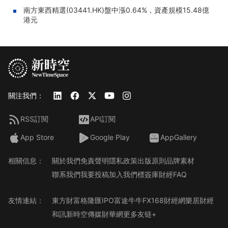
南方東西精選(03441.HK)盤中漲0.64%，資產規模15.48億
港元
關注我們：
RSS訂閱
API訂閱
App Store
Google Play
AppGallery
相關信息：
關於我們
免責聲明
隱私政策
出版原則
品牌素材
聯系我們
我要投稿
加入我們
標簽庫
財經FAQ
友情連結：
東方財富
格隆匯
IPO
富途牛牛
FX168財經網
樂居財經
和訊
新時空傳媒
財華網
更多友链+