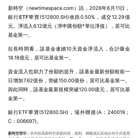
新時空（
newtimespace.com
）訊，
2026年6月11日，
銀行
ETF
華寶(512800.SH)收跌0.50%，成交12.29億
元。淨流入6.12億元（淨申購份額*單位淨值），居可比
基金第一。
拉長時間看，該基金連續10天資金淨流入，合計吸金
18.18億元，居可比基金第一。
資金流入也助力了份額的提升，該基金最新份額較前一
日增加7.62億份，突破150.00億份，居可比基金第一。
與此同時，該基金最新規模突破120.00億元，居可比基
金第一。
銀行ETF華寶(512800.SH)，場外聯接(A：240019；
C：006697)。
新時空
聲明：
本內容爲新時空原創內容，復制、轉載或以其他任何方式使用