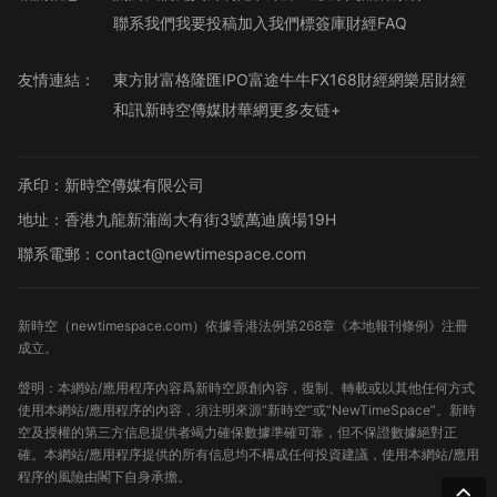
聯系我們
我要投稿
加入我們
標簽庫
財經FAQ
友情連結：
東方財富
格隆匯
IPO
富途牛牛
FX168財經網
樂居財經
和訊
新時空傳媒
財華網
更多友链+
承印：新時空傳媒有限公司
地址：香港九龍新蒲崗大有街3號萬迪廣場19H
聯系電郵：contact@newtimespace.com
新時空（
newtimespace.com
）依據香港法例第268章《本地報刊條例》注冊
成立。
聲明：本網站/應用程序內容爲新時空原創內容，復制、轉載或以其他任何方式
使用本網站/應用程序的內容，須注明來源“新時空”或“NewTimeSpace”。新時
空及授權的第三方信息提供者竭力確保數據準確可靠，但不保證數據絕對正
確。本網站/應用程序提供的所有信息均不構成任何投資建議，使用本網站/應用
程序的風險由閣下自身承擔。