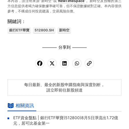
本內容，須注明來源“新時空”或“
NewTimeSpace
”。新時空及授權的第三
方信息提供者竭力確保數據準確可靠，但不保證數據絕對正確。本內容僅供
參考，不構成任何投資建議，交易風險自擔。
關鍵詞：
銀行ETF華寶
512800.SH
新時空
分享到
每日最新、最全的新股申購指南與深度剖析，
請立即前往新股頻道
相關資訊
ETF資金盤點 | 銀行ETF華寶(512800)8月5日淨流出1.72億
元，居可比基金第一