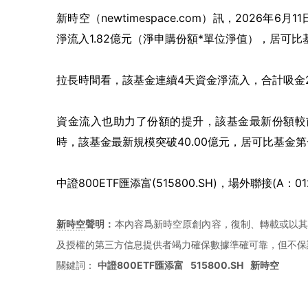
新時空（
newtimespace.com
）訊，
2026年6月1
淨流入1.82億元（淨申購份額*單位淨值），居可比
拉長時間看，該基金連續4天資金淨流入，合計吸金2
資金流入也助力了份額的提升，該基金最新份額較前一
時，該基金最新規模突破40.00億元，居可比基金
中證800ETF匯添富(515800.SH)，場外聯接(A：01
新時空
聲明：
本內容爲新時空原創內容，復制、轉載或以其
及授權的第三方信息提供者竭力確保數據準確可靠，但不保
關鍵詞：
中證800ETF匯添富
515800.SH
新時空