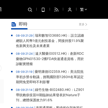
題
繁
即時
更多
瑞和數智(03680.HK)：設立認繳
08-09 21:29 |
總額人民幣1億元創投基金，間接持股11.9%聚
焦新興支柱及未來產業
遠大醫藥(00512.HK)：創新RDC
08-09 21:24 |
藥物GPN01530-2獲FDA快速通道資格，用於
診斷實體瘤
藥明康德(02359.HK)：美法院批
08-09 21:19 |
準初步禁令動議，挑戰國防部1260H名單認定
期間免受即時不利影響
綠竹生物-B(02480.HK)：LZ901
08-09 21:14 |
帶狀皰疹疫苗III期臨牀結果發表於Nature子
刊，總體保護效力91.6%
港股通周報：業績催化與政策紅
08-09 20:06 |