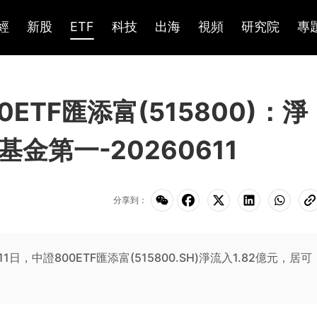
經
新股
ETF
科技
出海
視頻
研究院
專
0ETF匯添富(515800)：淨
金第一-20260611
分享到：
月11日，中證800ETF匯添富(515800.SH)淨流入1.82億元，居可