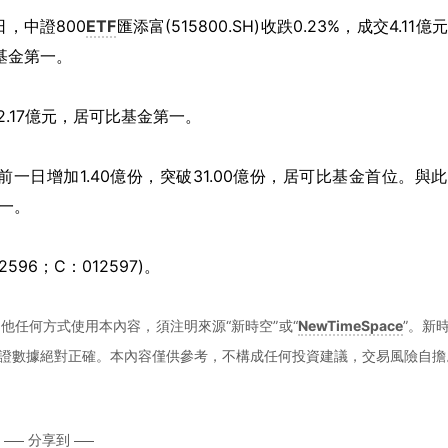
1日，中證800
ETF
匯添富(515800.SH)收跌0.23%，成交4.11億
基金第一。
.17億元，居可比基金第一。
日增加1.40億份，突破31.00億份，居可比基金首位。與
第一。
2596；C：012597)。
他任何方式使用本內容，須注明來源“新時空”或“
NewTimeSpace
”。新
證數據絕對正確。本內容僅供參考，不構成任何投資建議，交易風險自擔
分享到