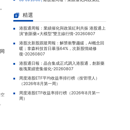
利共振 港股通上演“創新藥+大模型”雙主線行
元。
情-20260807
精選
港股次新股跟蹤周報：解禁衝擊趨
08-09 19:28 |
緩，AI概念回暖；拿森科技首日暴漲64%，次
港股通周報：業績催化與政策紅利共振 港股通上
演“創新藥+大模型”雙主線行情-20260807
新股情緒修復-20260807
港股次新股跟蹤周報：解禁衝擊趨緩，AI概念回
民富國際(08511.HK)：25/26年
08-07 22:06 |
暖；拿森科技首日暴漲64%，次新股情緒修
年報股東應佔虧損835.1萬港元，虧損同比收窄
此同
復-20260807
69.45%
港股通日報：晶合集成正式調入港股通，創新藥
商米科技-W(06810.HK)：基石投
08-07 22:04 |
板塊業績密集催化-20260807
資者XINWUTANG自願延長禁售期五個月至20
27年3月28日
周度港股ETF平均收益率排行榜（按管理人）
（2026年8月第一周）
華夏文化科技(01566.HK)：獨立
08-07 21:55 |
周度港股ETF收益率排行榜（2026年8月第一
調查完成未發現欺詐挪用證據，報告獲採納，
時空
周）
股份繼續停牌
。
金力永磁(06680.HK)：終止認購
08-07 21:39 |
澳洲上市稀土公司Hastings股權，原擬以0.36
澳元/股認購1,964.7萬股