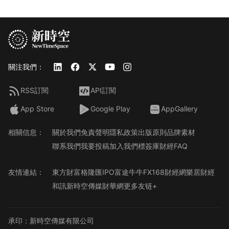
關注我們：
RSS訂閱
API訂閱
App Store
Google Play
AppGallery
相關信息：
關於我們
免責聲明
隱私政策
出版原則
品牌素材
聯系我們
我要投稿
加入我們
標簽庫
財經FAQ
友情連結：
東方財富
格隆匯
IPO
富途牛牛
FX168財經網
樂居財經
和訊
新時空傳媒
財華網
更多友链+
承印：新時空傳媒有限公司