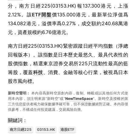
分，南方日經225(03153.HK)報137.300港元，上漲
2.12%。該
ETF
開盤
價135.000港元，最新單位淨值爲
134.082港元，溢價率爲0.27%，成交額約240.68萬港
元，資產規模約6.76億港元。
南方日經225(03153.HK)緊密跟蹤日經平均指數（淨總
回報版本）。該指數是日本歷史最悠久、最具代表性的
股價指數，精選東京證券交易所225只流動性最高的藍
籌股，覆蓋
科技
、消費、金融等核心行業，被視爲日本
股市風向標。
新時空聲明：
本內容爲新時空原創內容，復制、轉載或以其他任何方式使
用本內容，須注明來源“新時空”或“
NewTimeSpace
”。新時空及授權的第
三方信息提供者竭力確保數據準確可靠，但不保證數據絕對正確。本內容僅
供參考，不構成任何投資建議，交易風險自擔。
關鍵詞：
南方日經225
03153.HK
港股ETF