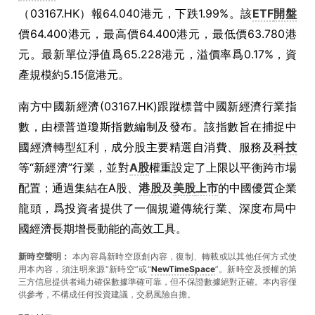
（03167.HK）報64.040港元，下跌1.99%。該
ETF
開盤
價64.400港元，最高價64.400港元，最低價63.780港
元。最新單位淨值爲65.228港元，溢價率爲0.17%，資
產規模約5.15億港元。
南方中國新經濟(03167.HK)跟蹤標普中國新經濟行業指
數，由標普道瓊斯指數編制及發布。該指數旨在捕捉中
國經濟轉型紅利，成分股主要精選自消費、服務及
科技
等“新經濟”行業，並對
A股
權重設定了上限以平衡跨市場
配置；通過集結在A股、
港股
及
美股
上市
的中國優質企業
龍頭，爲投資者提供了一個規避傳統行業、深度布局中
國經濟長期增長動能的高效工具。
新時空聲明：
本內容爲新時空原創內容，復制、轉載或以其他任何方式使
用本內容，須注明來源“新時空”或“
NewTimeSpace
”。新時空及授權的第
三方信息提供者竭力確保數據準確可靠，但不保證數據絕對正確。本內容僅
供參考，不構成任何投資建議，交易風險自擔。