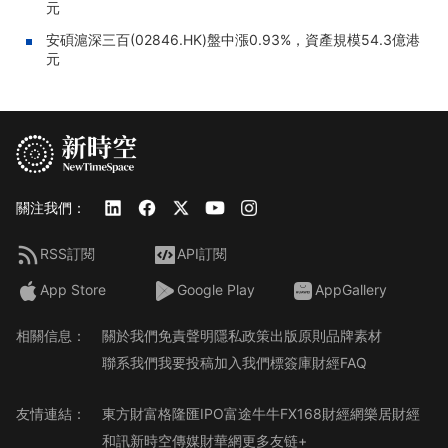
元
安碩滬深三百(02846.HK)盤中漲0.93%，資產規模54.3億港
元
關注我們：
RSS訂閱
API訂閱
App Store
Google Play
AppGallery
相關信息：
關於我們
免責聲明
隱私政策
出版原則
品牌素材
聯系我們
我要投稿
加入我們
標簽庫
財經FAQ
友情連結：
東方財富
格隆匯
IPO
富途牛牛
FX168財經網
樂居財經
和訊
新時空傳媒
財華網
更多友链+