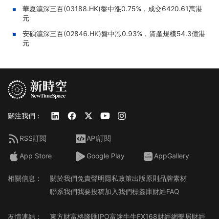
華夏滬深三百(03188.HK)盤中漲0.75%，成交6420.61萬港
元
安碩滬深三百(02846.HK)盤中漲0.93%，資產規模54.3億港
元
關注我們：
RSS訂閱
API訂閱
App Store
Google Play
AppGallery
相關信息：
關於我們
免責聲明
隱私政策
出版原則
品牌素材
聯系我們
我要投稿
加入我們
標簽庫
財經FAQ
友情連結：
東方財富
格隆匯
IPO
富途牛牛
FX168財經網
樂居財經