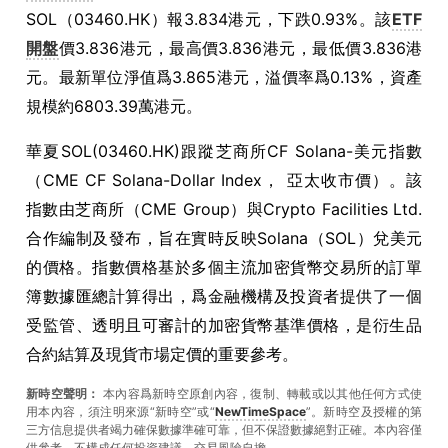
SOL（03460.HK）報3.834港元，下跌0.93%。該
ETF
開盤
價3.836港元，最高價3.836港元，最低價3.836港
元。最新單位淨值爲3.865港元，溢價率爲0.13%，資產
規模約6803.39萬港元。
華夏SOL(03460.HK)跟蹤芝商所CF Solana-美元指數
（CME CF Solana-Dollar Index， 亞太收市價）。該
指數由芝商所（CME Group）與Crypto Facilities Ltd.
合作編制及發布，旨在實時反映Solana（SOL）兌美元
的價格。指數價格基於多個主流加密貨幣交易所的訂單
簿數據匯總計算得出，爲金融機構及投資者提供了一個
受監管、透明且可審計的加密貨幣基準價格，是衍生品
合約結算及現貨市場定價的重要參考。
新時空聲明：
本內容爲新時空原創內容，復制、轉載或以其他任何方式使
用本內容，須注明來源“新時空”或“
NewTimeSpace
”。新時空及授權的第
三方信息提供者竭力確保數據準確可靠，但不保證數據絕對正確。本內容僅
供參考，不構成任何投資建議，交易風險自擔。