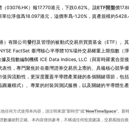
3076.HK）報17.770港元，下跌0.62%。該
ETF
開盤
價17.8
單位淨值爲18.097港元，溢價率爲-1.20%，資產規模約5428.
香港）有限公司
發行
及管理的被動式交易所買賣基金（ETF）。
E FactSet 臺灣核心半導體10%場外交易權重上限指數（
編制機構 ICE Data Indices, LLC（與富時羅素合並
代表性，專門聚焦於在臺灣證券交易所
上市
的、具備核心競爭優
市值與流動性，更深度覆蓋半導體產業鏈的各個關鍵環節，包括
晶圓廠模式）、專業的封裝與測試服務，以及關鍵的半導體生產
他任何方式使用本內容，須注明來源“新時空”或“
NewTimeSpace
”。新
證數據絕對正確。本內容僅供參考，不構成任何投資建議，交易風險自擔