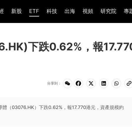
經
新股
ETF
科技
出海
視頻
研究院
專
HK)下跌0.62%，報17.77
分享到：
（03076.HK）下跌0.62%，報17.770港元，資產規模約