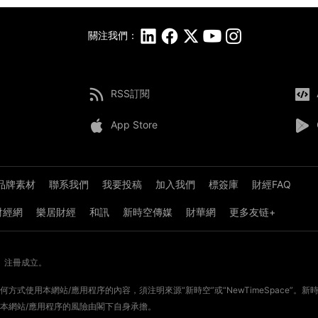
關注我們：
RSS訂閱
App Store
品牌素材
聯系我們
我要投稿
加入我們
標簽庫
財經FAQ
8財經網
樂居財經
和訊
新時空傳媒
財華網
更多友链+
》注冊成立。
方式使用本網站/應用程序的內容，須注明來源“新時空”或“NewTimeSpace”
本網站/應用程序的風險由閣下自身承擔。