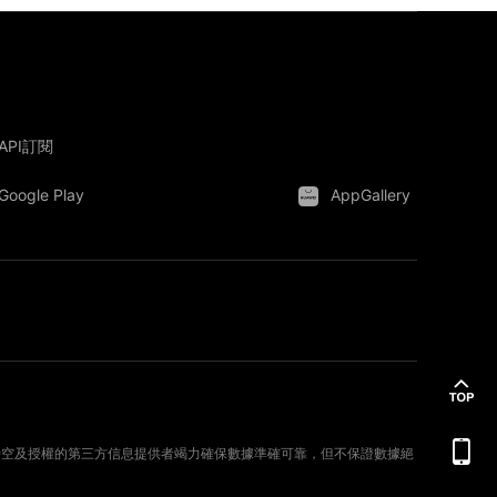
API訂閱
Google Play
AppGallery
。新時空及授權的第三方信息提供者竭力確保數據準確可靠，但不保證數據絕