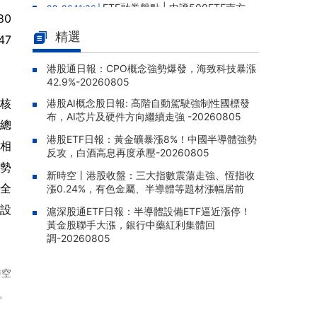
ETF融券盤點 | 中證500ETF南方
08-06 11:36 |
80
(510500)8月5日融券淨賣出1.39億元，居全市
精選
場第一
47
ETF融資盤點 | 中韓半導體ETF華
08-06 11:33 |
港股通日報：CPO概念強勢爆發，海致科技暴漲
泰柏瑞(513310)8月5日融資淨買入6020.22萬
42.9%-20260805
元，居全市場第一梯隊
其核
港股AI概念股日報: 高階自動駕駛強制性國標發
ETF融資盤點 | 消費ETF匯添富(15
08-06 11:32 |
布，AI芯片及硬件方向繼續走強 -20260805
淨總
9928)8月5日融資淨買入9029.92萬元，居可
港股ETF日報：黃金礦暴漲8%！中國半導體強勢
比基金首位
後相
反攻，白酒高息再度承壓-20260805
勢
ETF融資盤點 | 酒ETF鵬華(51269
08-06 11:28 |
新時空丨港股收盤：三大指數震蕩走強、恆指收
0)8月5日融資淨買入5990.04萬元，居全市場
全
漲0.24%，有色金屬、半導體等題材漲幅居前
第一梯隊
設
滬深股通ETF日報：半導體設備ETF逼近漲停！
ETF融資盤點 | 證券ETF國泰(512
08-06 11:27 |
黃金股聯手大漲，銀行中藥紅利集體回
880)8月5日融資淨買入6008.91萬元，居可比
調-20260805
基金第一
時空
。