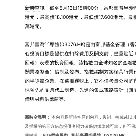
新時空
訊，截至5月13日15時00分，富邦臺灣半導體（0
港元，最高價18.100港元，最低價17.600港元。最新
萬港元。
富邦臺灣半導體(03076.HK)是由富邦基金管理（
心投資目標是提供在扣除費用及開支前，盡量貼近 NYS
回報）表現的投資回報。該指數由全球知名的金融數據及指數
關業務整合）編制及發布。指數編制方案極具行業
的半導體企業。在選股邏輯上，它不僅考量公司的
球領先的晶圓代工制造、先進的集成電路設計（無
備與材料供應商等。
新時空聲明：
本內容爲新時空原創內容，復制、轉載或以其
及授權的第三方信息提供者竭力確保數據準確可靠，但不保
關鍵詞：
ETF盤中異動
富邦臺灣半導體
03076.HK