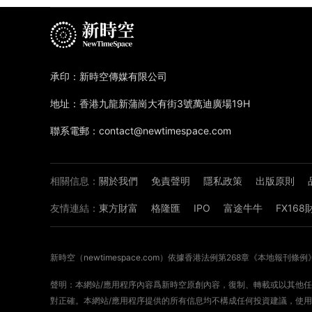
承印：新時空傳媒有限公司
地址：香港九龍新蒲崗大有街3號萬迪廣場19H
聯系電郵：contact@newtimespace.com
相關信息：
關於我們
免責聲明
隱私政策
出版原則
友情連結：
東方財富
格隆匯
IPO
富途牛牛
FX16
新時空（
newtimespace.com
）依據香港法例第268章《本地報刊條例
聲明：本網站/應用程序內容爲新時空原創內容，復制、轉載或以其他任何
對正確。本網站/應用程序提供的所有信息均不構成任何投資建議，使用