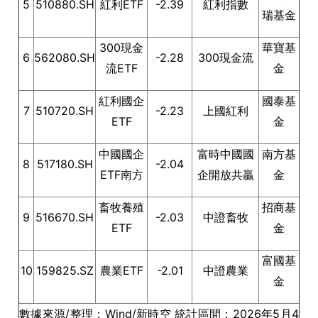
5
510880.SH
紅利ETF
-2.39
紅利指數
瑞基金
300現金
華寶基
6
562080.SH
-2.28
300現金流
流ETF
金
紅利國企
國泰基
7
510720.SH
-2.23
上國紅利
ETF
金
中國國企
富時中國國
南方基
8
517180.SH
-2.04
ETF南方
企開放共贏
金
畜牧養殖
招商基
9
516670.SH
-2.03
中證畜牧
ETF
金
富國基
10
159825.SZ
農業ETF
-2.01
中證農業
金
數據來源/整理：Wind/新時空 統計區間：2026年5月4