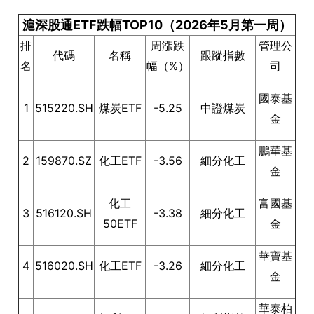
滬深股通ETF跌幅TOP10（2026年5月第一周）
排
周漲跌
管理公
代碼
名稱
跟蹤指數
名
幅（%）
司
國泰基
1
515220.SH
煤炭ETF
-5.25
中證煤炭
金
鵬華基
2
159870.SZ
化工ETF
-3.56
細分化工
金
化工
富國基
3
516120.SH
-3.38
細分化工
50ETF
金
華寶基
4
516020.SH
化工ETF
-3.26
細分化工
金
華泰柏