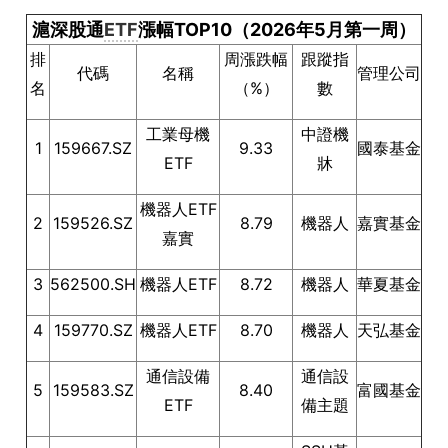
滬深股通
ETF
漲幅TOP10（2026年5月第一周）
排
周漲跌幅
跟蹤指
代碼
名稱
管理公司
名
（%）
數
工業母機
中證機
1
159667.SZ
9.33
國泰基金
ETF
牀
機器人ETF
2
159526.SZ
8.79
機器人
嘉實基金
嘉實
3
562500.SH
機器人ETF
8.72
機器人
華夏基金
4
159770.SZ
機器人ETF
8.70
機器人
天弘基金
通信設備
通信設
5
159583.SZ
8.40
富國基金
ETF
備主題