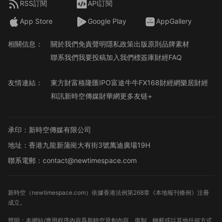
RSS訂閱
API訂閱
App Store
Google Play
AppGallery
相關信息：
關於我們
免責聲明
隱私政策
出版原則
品牌素材
聯系我們
我要投稿
加入我們
標簽庫
財經FAQ
友情連結：
東方財富
格隆匯
IPO
富途牛牛
FX168財經網
樂居財經
和訊
新時空傳媒
財華網
更多友链+
承印：新時空傳媒有限公司
地址：香港九龍新蒲崗大有街3號萬迪廣場19H
聯系電郵：contact@newtimespace.com
新時空（
newtimespace.com
）依據香港法例第268章《本地報刊條例》注冊
成立。
聲明：本網站/應用程序內容爲新時空原創內容，復制、轉載或以其他任何方式