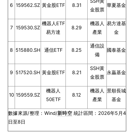
SSH黃
6
159562.SZ
黃金股ETF
8.31
華夏基金
金股票
機器人ETF
機器人
易方達基
7
159530.SZ
8.29
易方達
產業
金
通信設
8
515880.SH
通信ETF
8.25
國泰基金
備
SSH黃
9
517520.SH
黃金股ETF
8.21
永贏基金
金股票
機器人
機器人
景順長城
10
159559.SZ
8.12
50ETF
產業
基金
數據來源/整理：Wind/
新時空
統計區間：2026年5月4
日至8日