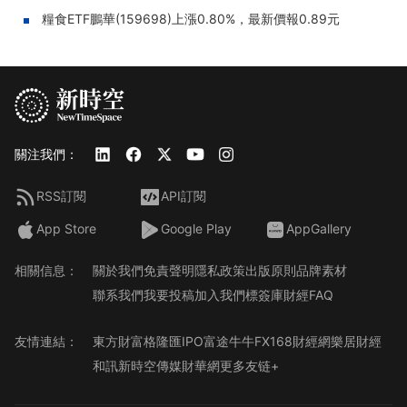
糧食ETF鵬華(159698)上漲0.80%，最新價報0.89元
關注我們：
RSS訂閱
API訂閱
App Store
Google Play
AppGallery
相關信息：
關於我們
免責聲明
隱私政策
出版原則
品牌素材
聯系我們
我要投稿
加入我們
標簽庫
財經FAQ
友情連結：
東方財富
格隆匯
IPO
富途牛牛
FX168財經網
樂居財經
和訊
新時空傳媒
財華網
更多友链+