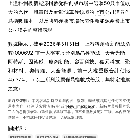
上證科創板新能源指數從科創板市場中選取50只市值較
大的光伏、風電以及新能源車等領域的
上市
公司證券作
爲指數樣本，以反映科創板市場代表性新能源產業上市
公司證券的整體表現。
數據顯示，截至2026年3月31日，上證科創板新能源指
數(000692)前十大權重股分別爲晶科能源、天合光能、
阿特斯、固德威、廈鎢新能、容百
科技
、嘉元科技、聚
和材料、奧特維、大全能源，前十大權重股合計佔比
45.37%。（以上所列股票僅爲指數成份股，無特定推薦
之意）
新時空聲明：
本內容爲新時空原創內容，復制、轉載或以其他任何方式使
用本內容，須注明來源“新時空”或“
NewTimeSpace
”。新時空及授權的第
三方信息提供者竭力確保數據準確可靠，但不保證數據絕對正確。本內容僅
供參考，不構成任何投資建議，交易風險自擔。
關鍵詞：
ETF盤中異動
588830.SH
科創新能源ETF鵬華