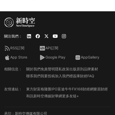
關注我們：
RSS訂閱
API訂閱
App Store
Google Play
AppGallery
相關信息：
關於我們
免責聲明
隱私政策
出版原則
品牌素材
聯系我們
我要投稿
加入我們
標簽庫
財經FAQ
友情連結：
東方財富
格隆匯
IPO
富途牛牛
FX168財經網
樂居財經
和訊
新時空傳媒
財華網
更多友链+
承印：新時空傳媒有限公司