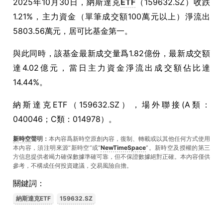
2025年10月30日，納斯達克
ETF
（159632.SZ）收跌
1.21%，主力資金（單筆成交額100萬元以上）淨流出
5803.56萬元，居可比基金第一。
與此同時，該基金最新成交量爲1.82億份，最新成交額
達4.02億元，當日主力資金淨流出成交額佔比達
14.44%。
納斯達克ETF（159632.SZ），場外聯接(A類：
040046；C類：014978）。
新時空
聲明：
本內容爲新時空原創內容，復制、轉載或以其他任何方式使用
本內容，須注明來源“新時空”或“
NewTimeSpace
”。新時空及授權的第三
方信息提供者竭力確保數據準確可靠，但不保證數據絕對正確。本內容僅供
參考，不構成任何投資建議，交易風險自擔。
關鍵詞：
納斯達克ETF
159632.SZ