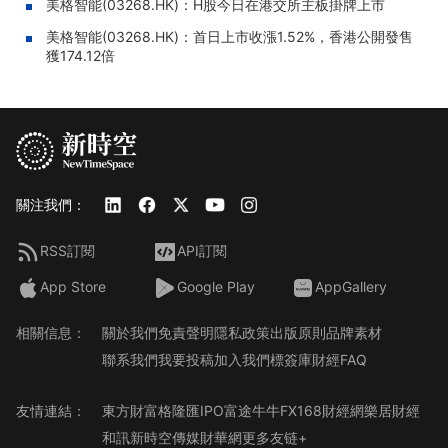
美格智能(03268.HK)：H股今日在港交所主板掛牌上市
美格智能(03268.HK)：首日上市收漲1.52%，香港公開發售
獲174.12倍
關注我們：
RSS訂閱
API訂閱
App Store
Google Play
AppGallery
相關信息：
關於我們
免責聲明
隱私政策
出版原則
品牌素材
聯系我們
我要投稿
加入我們
標簽庫
財經FAQ
友情連結：
東方財富
格隆匯
IPO
富途牛牛
FX168財經網
樂居財經
和訊
新時空傳媒
財華網
更多友链+