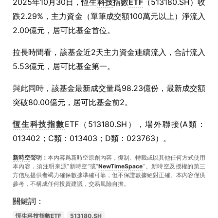
2025年10月30日，恆生
科技
指數
ETF
（513180.SH）收
跌2.29%，主力資金（單筆成交額100萬元以上）淨流入
2.00億元，居可比基金首位。
拉長時間看，該基金近2天主力資金連續流入，合計流入
5.53億元，居可比基金第一。
與此同時，該基金最新成交量爲98.23億份，最新成交額
突破80.00億元，居可比基金前2。
恆生科技指數
ETF（513180.SH），場外聯接(A類：
013402；C類：013403；D類：023763）。
新時空
聲明：
本內容爲新時空原創內容，復制、轉載或以其他任何方式使用
本內容，須注明來源“新時空”或“
NewTimeSpace
”。新時空及授權的第三
方信息提供者竭力確保數據準確可靠，但不保證數據絕對正確。本內容僅供
參考，不構成任何投資建議，交易風險自擔。
關鍵詞：
恆生科技指數ETF
513180.SH