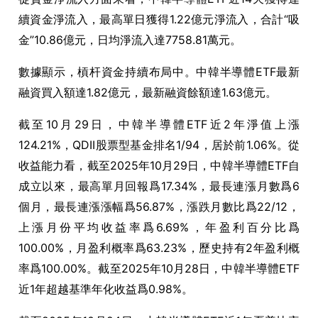
續資金淨流入，最高單日獲得
1.22
億元淨流入，合計
“
吸
金
”10.86
億元，日均淨流入達
7758.81
萬元。
數據顯示，槓杆資金持續布局中。中韓半導體
ETF
最新
融資買入額達
1.82
億元，最新融資餘額達
1.63
億元。
截至
10
月
29
日，中韓半導體
ETF
近
2
年淨值上漲
124.21%
，
QDII
股票型基金排名
1/94
，居於前
1.06%
。從
收益能力看，截至
2025
年
10
月
29
日，中韓半導體
ETF
自
成立以來，最高單月回報爲
17.34%
，最長連漲月數爲
6
個月，最長連漲漲幅爲
56.87%
，漲跌月數比爲
22/12
，
上漲月份平均收益率爲
6.69%
，年盈利百分比爲
100.00%
，月盈利概率爲
63.23%
，歷史持有
2
年盈利概
率爲
100.00%
。截至
2025
年
10
月
28
日，中韓半導體
ETF
近
1
年超越基準年化收益爲
0.98%
。