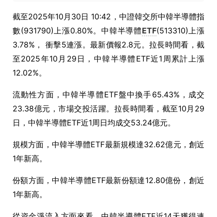
截至
2025
年
10
月
30
日
10:42
，中證韓交所中韓半導體指
數
(931790)
上漲
0.80%
。中韓半導體
ETF
(513310)
上漲
3.78%
， 衝擊
5
連漲。最新價報
2.8
元。拉長時間看，截
至
2025
年
10
月
29
日，中韓半導體
ETF
近
1
周累計上漲
12.02%
。
流動性方面，中韓半導體
ETF
盤中換手
65.43%
，成交
23.38
億元，市場交投活躍。拉長時間看，截至
10
月
29
日，中韓半導體
ETF
近
1
周日均成交
53.24
億元。
規模方面，中韓半導體
ETF
最新規模達
32.62
億元，創近
1
年新高。
份額方面，中韓半導體
ETF
最新份額達
12.80
億份，創近
1
年新高。
從資金淨流入方面來看，中韓半導體
ETF
近
14
天獲得連