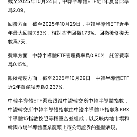
截至
2025
年
10
月
24
日，中韓半導體
ETF
近
1
年夏普比率
爲
2.09
。
回撤方面，截至
2025
年
10
月
29
日，中韓半導體
ETF
近半
年最大回撤
7.83%
，相對基準回撤
1.73%
。回撤後修復天
數爲
7
天。
費率方面，中韓半導體
ETF
管理費率爲
0.80%
，託管費率
爲
0.15%
。
跟蹤精度方面，截至
2025
年
10
月
29
日，中韓半導體
ETF
近
2
年跟蹤誤差爲
0.237%
。
中韓半導體
ETF
緊密跟蹤中證韓交所中韓半導體指數，
中證韓交所中韓半導體指數由中證半導體
15
指數和
KRX
半導體
15
指數按照等權重合並組成，以反映內地市場和
韓國市場半導體產業龍頭
上市
公司證券的整體表現。