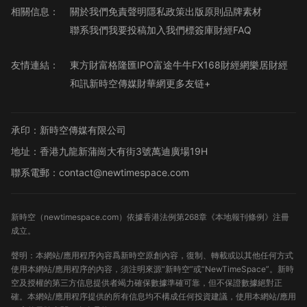
相關信息：
關於我們
免責聲明
隱私政策
出版原則
品牌素材
聯系我們
我要投稿
加入我們
標簽庫
財經FAQ
友情連結：
東方財富
格隆匯
IPO
富途牛牛
FX168財經網
樂居財經
和訊
新時空傳媒
財華網
更多友链+
承印：新時空傳媒有限公司
地址：香港九龍新蒲崗大有街3號萬迪廣場19H
聯系電郵：contact@newtimespace.com
新時空（
newtimespace.com
）依據香港法例第268章《本地報刊條例》注冊
成立。
聲明：本網站/應用程序內容爲新時空原創內容，復制、轉載或以其他任何方式
使用本網站/應用程序的內容，須注明來源“新時空”或“NewTimeSpace”。新時
空及授權的第三方信息提供者竭力確保數據準確可靠，但不保證數據絕對正
確。本網站/應用程序提供的所有信息均不構成任何投資建議，使用本網站/應用