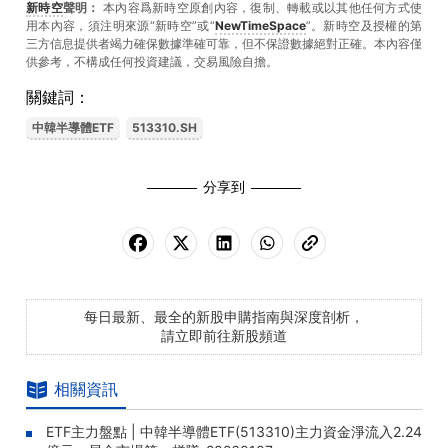
新時空
聲明：
本內容爲新時空原創內容，復制、轉載或以其他任何方式使
用本內容，須注明來源“新時空”或“
NewTimeSpace
”。新時空及授權的第
三方信息提供者竭力確保數據準確可靠，但不保證數據絕對正確。本內容僅
供參考，不構成任何投資建議，交易風險自擔。
關鍵詞：
中韓半導體ETF
513310.SH
分享到
每日最新、最全的新股申購指南與深度剖析，
請立即前往新股頻道
相關資訊
ETF主力盤點 | 中韓半導體ETF(513310)主力資金淨流入2.24