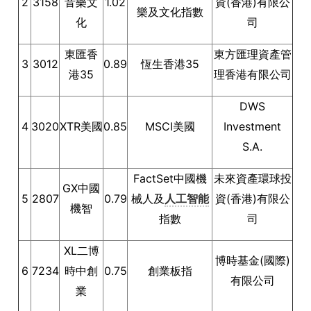
2
3158
音樂文
1.02
資(香港)有限公
樂及文化指數
化
司
東匯香
東方匯理資產管
3
3012
0.89
恆生香港35
港35
理香港有限公司
DWS
4
3020
XTR美國
0.85
MSCI美國
Investment
S.A.
FactSet中國機
未來資產環球投
GX中國
5
2807
0.79
械人及
人工智能
資(香港)有限公
機智
指數
司
XL二博
博時基金(國際)
6
7234
時中創
0.75
創業板指
有限公司
業