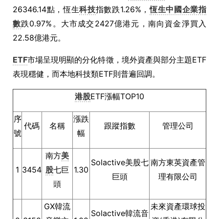
26346.14點，恆生
科技
指數跌1.26%，
恆生中國企業指
數
跌0.97%。大市成交2427億港元，南向資金淨買入
22.58億港元。
ETF
市場呈現明顯的分化特徵，境外資產與部分主題ETF
表現穩健，而本地科技類ETF則普遍回調。
港股
ETF漲幅TOP10
序
漲跌
代碼
名稱
跟蹤指數
管理公司
號
幅
南方
美
Solactive美股七
南方東英資產管
1
3454
股
七巨
1.30
巨頭
理有限公司
頭
GX韓流
未來資產環球投
Solactive韓流音