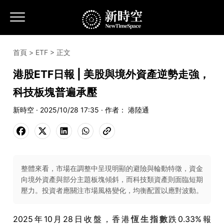
首頁
>
ETF
> 正文
港股ETF日報 | 美股與境外資產逆勢走強，
科技板塊普遍承壓
新時空 · 2025/10/28 17:35 · 作者： 港陸通
整體來看，市場在調整中呈現明顯的避險與輪動特徵，資金
向境外資產與部分主題板塊傾斜，而科技類資產則面臨短期
壓力。投資者應關注市場風格變化，均衡配置以應對波動。
2025年10月28日收盤，香港
恆生指數
跌0.33%報