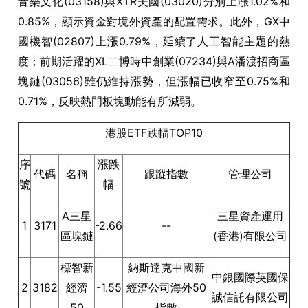
音樂文化(03158)與XTR美國(03020)分別上漲1.02%和
0.85%，顯示資金對境外資產的配置需求。此外，GX中
國機智(02807)上漲0.79%，延續了人工智能主題的熱
度；前期活躍的XL二博時中創業(07234)與A潘渡招商區
塊鏈(03056)雖仍維持漲勢，但漲幅已收窄至0.75%和
0.71%，反映熱門板塊動能有所減弱。
港股ETF跌幅TOP10
序
漲跌
代碼
名稱
跟蹤指數
管理公司
號
幅
A三星
三星資產運用
1
3171
-2.66
--
區塊鏈
(香港)有限公司
標智新
納斯達克中國新
中銀國際英國保
2
3182
經濟
-1.55
經濟公司海外50
誠信託有限公司
50
指數