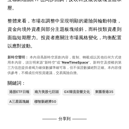
壓。
整體來看，市場在調整中呈現明顯的避險與輪動特徵，
資金向境外資產與部分主題板塊傾斜，而科技類資產則
面臨短期壓力。投資者應關注市場風格變化，均衡配置
以應對波動。
新時空聲明：
本內容爲新時空原創內容，復制、轉載或以其他任何方式使
用本內容，須注明來源“新時空”或“
NewTimeSpace
”。新時空及授權的第
三方信息提供者竭力確保數據準確可靠，但不保證數據絕對正確。本內容僅
供參考，不構成任何投資建議，交易風險自擔。
關鍵詞：
港股ETF日報
南方美股七巨頭
GX韓流音樂文化
東匯香港35
A三星區塊鏈
標智新經濟50
分享到