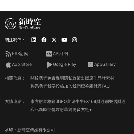
關注我們：
RSS訂閱
API訂閱
App Store
Google Play
AppGallery
相關信息：
關於我們
免責聲明
隱私政策
出版原則
品牌素材
聯系我們
我要投稿
加入我們
標簽庫
財經FAQ
友情連結：
東方財富
格隆匯
IPO
富途牛牛
FX168財經網
樂居財經
和訊
新時空傳媒
財華網
更多友链+
承印：新時空傳媒有限公司