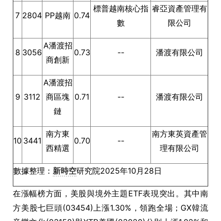
標普越南核心指
睿亞資產管理有
7
2804
PP越南
0.74
數
限公司
A潘渡招
8
3056
0.73
--
潘渡有限公司
商創新
A潘渡招
9
3112
商區塊
0.71
--
潘渡有限公司
鏈
南方東
南方東英資產管
10
3441
0.70
--
西精選
理有限公司
數據整理：
新時空
研究院2025年10月28日
在漲幅榜方面，美股與境外主題ETF表現突出。其中南
方美股七巨頭(03454)上漲1.30%，領跑全場；GX韓流