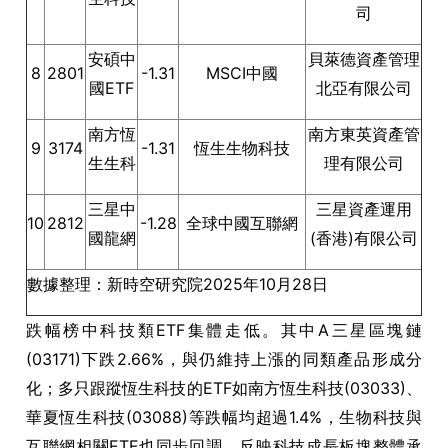
司
安碩中
貝萊德資產管理
8
2801
-1.31
MSCI中國
國ETF
北亞有限公司
南方恆
南方東英資產管
9
3174
-1.31
恆生生物科技
生生科
理有限公司
三星中
三星資產運用
10
2812
-1.28
全球中國互聯網
國龍網
(香港)有限公司
數據整理：新時空研究院2025年10月28日
跌幅榜中科技類ETF集體走低。其中A三星區塊鏈
(03171)下跌2.66%，與仍維持上漲的同類產品形成分
化；多只跟蹤恆生科技的ETF如南方恆生科技(03033)、
華夏恆生科技(03088)等跌幅均超過1.4%，生物科技與
互聯網相關ETF也同步回調，反映科技成長板塊整體承