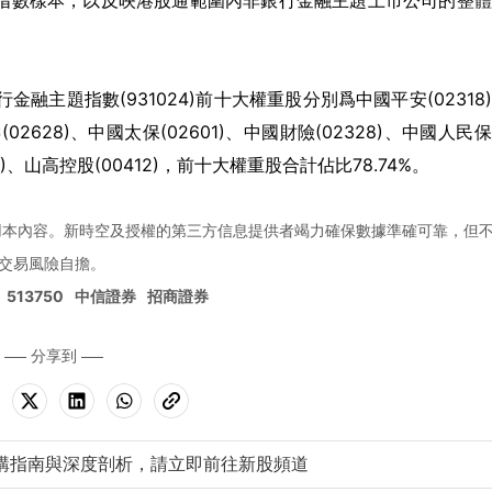
指數樣本，以反映港股通範圍內非銀行金融主題上市公司的整體
金融主題指數(931024)前十大權重股分別爲中國平安(02318
壽(02628)、中國太保(02601)、中國財險(02328)、中國人民
30)、山高控股(00412)，前十大權重股合計佔比78.74%。
用本內容。新時空及授權的第三方信息提供者竭力確保數據準確可靠，但
交易風險自擔。
513750
中信證券
招商證券
分享到
購指南與深度剖析，請立即前往新股頻道