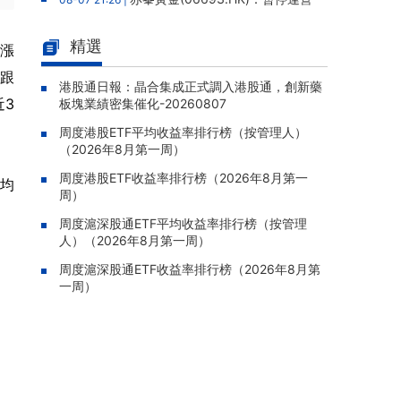
老撾勐康稀土項目，2025年該項目歸母淨虧損
人民幣5,406萬元
精選
上漲
靈寶黃金(03330.HK)：新疆哈巴
08-07 20:07 |
股跟
河勘查取得重大進展，保有金金屬量由13.20噸
港股通日報：晶合集成正式調入港股通，創新藥
近3
板塊業績密集催化-20260807
躍升至53.94噸
周度港股ETF平均收益率排行榜（按管理人）
迅策(03317.HK)：與天合算力訂
08-07 20:04 |
（2026年8月第一周）
立戰略合作備忘，共探能源垂類大模型與Toke
n工廠商業化
周度港股ETF收益率排行榜（2026年8月第一
日均
周）
哥瑞利軟件通過港交所聆訊，在
08-07 20:02 |
中國泛半導體IMSS市場排名第三
周度滬深股通ETF平均收益率排行榜（按管理
人）（2026年8月第一周）
浙能邁領綠航二次遞表港交所，爲
08-07 19:47 |
全球領先的綠色航運設備和系統提供商
周度滬深股通ETF收益率排行榜（2026年8月第
一周）
駿傑集團控股(08188.HK)：附屬
08-07 19:09 |
公司獲授7份基建工程建造合約，合約總額約1.
。
95億港元