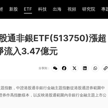
經
新股
ETF
科技
出海
視頻
研究院
專
非銀ETF(513750)漲超
淨流入3.47億元
分享到：
主題指數，中證港股通非銀行金融主題指數從港股通證券範圍中
司證券作爲指數樣本，以反映港股通範圍內非銀行金融主題上市公