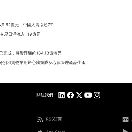
流入9.62億元！中國人壽漲超7%
個交易日淨流入1.19億元
股已完成，募資淨額約184.13億港元
律醫療分別租賃物業用於心髒瓣膜及心律管理產品生產
關注我們：
RSS訂閱
App Store