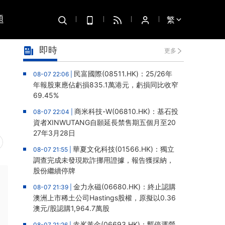
題
繁
即時
更多
民富國際(08511.HK)：25/26年
08-07 22:06 |
年報股東應佔虧損835.1萬港元，虧損同比收窄
69.45%
商米科技-W(06810.HK)：基石投
08-07 22:04 |
資者XINWUTANG自願延長禁售期五個月至20
27年3月28日
華夏文化科技(01566.HK)：獨立
08-07 21:55 |
調查完成未發現欺詐挪用證據，報告獲採納，
股份繼續停牌
金力永磁(06680.HK)：終止認購
08-07 21:39 |
澳洲上市稀土公司Hastings股權，原擬以0.36
澳元/股認購1,964.7萬股
赤峯黃金(06693.HK)：暫停運營
08-07 21:26 |