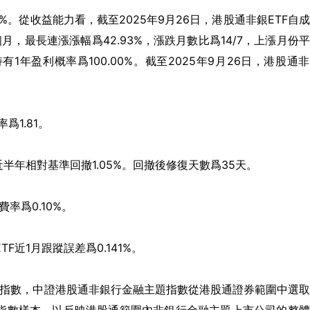
36%。從收益能力看，截至2025年9月26日，港股通非銀ETF自
月，最長連漲漲幅爲42.93%，漲跌月數比爲14/7，上漲月份
持有1年盈利概率爲100.00%。截至2025年9月26日，港股通
爲1.81。
近半年相對基準回撤1.05%。回撤後修復天數爲35天。
率爲0.10%。
F近1月跟蹤誤差爲0.141%。
題指數，中證港股通非銀行金融主題指數從港股通證券範圍中選