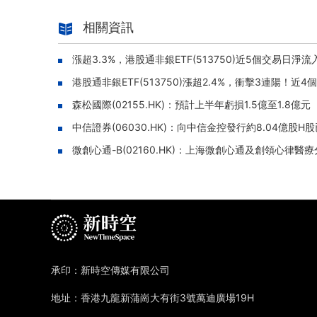
相關資訊
漲超3.3%，港股通非銀ETF(513750)近5個交易日淨
港股通非銀ETF(513750)漲超2.4%，衝擊3連陽！近4
森松國際(02155.HK)：預計上半年虧損1.5億至1.8億元
中信證券(06030.HK)：向中信金控發行約8.04億股H
微創心通-B(02160.HK)：上海微創心通及創領心
承印：新時空傳媒有限公司
地址：香港九龍新蒲崗大有街3號萬迪廣場19H