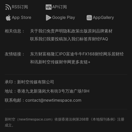
RSS订阅
API订阅
App Store
Google Play
AppGallery
相关信息：
关于我们
免责声明
隐私政策
出版原则
品牌素材
联系我们
我要投稿
加入我们
标签库
财经FAQ
友情链接：
东方财富
格隆汇
IPO
富途牛牛
FX168财经网
乐居财经
和讯
新时空传媒
财华网
更多友链+
承印：新时空传媒有限公司
地址：香港九龙新蒲岗大有街3号万迪广场19H
联系电邮：contact@newtimespace.com
新时空（
newtimespace.com
）依据香港法例第268章《本地报刊条例》注册
成立。