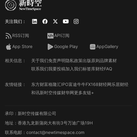
关注我们：
RSS订阅
API订阅
App Store
Google Play
AppGallery
相关信息：
关于我们
免责声明
隐私政策
出版原则
品牌素材
联系我们
我要投稿
加入我们
标签库
财经FAQ
友情链接：
东方财富
格隆汇
IPO
富途牛牛
FX168财经网
乐居财经
和讯
新时空传媒
财华网
更多友链+
承印：新时空传媒有限公司
地址：香港九龙新蒲岗大有街3号万迪广场19H
联系电邮：contact@newtimespace.com