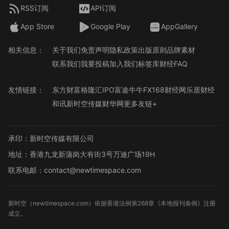
RSS订阅
API订阅
App Store
Google Play
AppGallery
相关信息：
关于我们
免责声明
隐私政策
出版原则
品牌素材
联系我们
我要投稿
加入我们
标签库
财经FAQ
友情链接：
东方财富
格隆汇
IPO
富途牛牛
FX168财经网
乐居财经
和讯
新时空传媒
财华网
更多友链+
承印：新时空传媒有限公司
地址：香港九龙新蒲岗大有街3号万迪广场19H
联系电邮：contact@newtimespace.com
新时空（
newtimespace.com
）依据香港法例第268章《本地报刊条例》注册
成立。