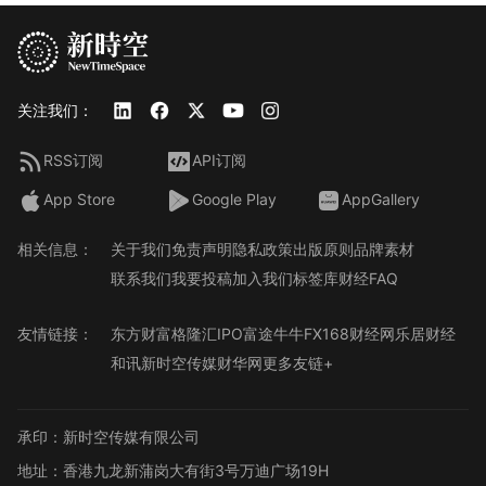
关注我们：
RSS订阅
API订阅
App Store
Google Play
AppGallery
相关信息：
关于我们
免责声明
隐私政策
出版原则
品牌素材
联系我们
我要投稿
加入我们
标签库
财经FAQ
友情链接：
东方财富
格隆汇
IPO
富途牛牛
FX168财经网
乐居财经
和讯
新时空传媒
财华网
更多友链+
承印：新时空传媒有限公司
地址：香港九龙新蒲岗大有街3号万迪广场19H