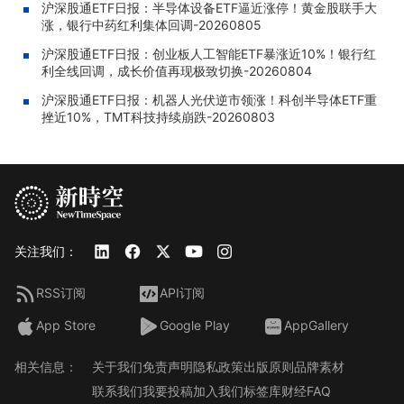
沪深股通ETF日报：半导体设备ETF逼近涨停！黄金股联手大
涨，银行中药红利集体回调-20260805
沪深股通ETF日报：创业板人工智能ETF暴涨近10%！银行红
利全线回调，成长价值再现极致切换-20260804
沪深股通ETF日报：机器人光伏逆市领涨！科创半导体ETF重
挫近10%，TMT科技持续崩跌-20260803
关注我们：
RSS订阅
API订阅
App Store
Google Play
AppGallery
相关信息：
关于我们
免责声明
隐私政策
出版原则
品牌素材
联系我们
我要投稿
加入我们
标签库
财经FAQ