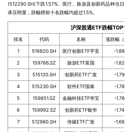
(512290.SH)下跌1.57%。医疗、旅游及创新药品种当日
承压明显，跌幅榜前十名跌幅均超过1.5%。
沪深股通ETF跌幅TOP10
排名
代码
名称
涨跌幅（%
1
516820.SH
医疗创新ETF平安
-1.88
2
159766.SZ
旅游ETF富国
-1.82
3
515120.SH
创新药ETF广发
-1.79
4
515230.SH
软件ETF国泰
-1.78
5
159851.SZ
金融科技ETF华宝
-1.76
6
159992.SZ
创新药ETF银华
-1.74
7
512980.SH
传媒ETF广发
-1.66