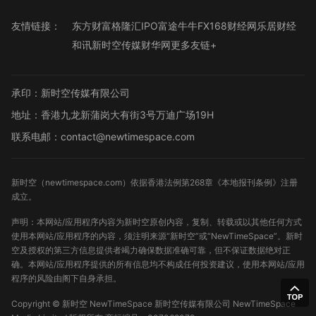
友情链接：
东方财富
格隆汇
IPO
富途牛牛
FX168财经网
乐居财经
和讯
新时空传媒
财华网
更多友链+
承印：新时空传媒有限公司
地址：香港九龙新蒲岗大有街3号万迪广场19H
联系电邮：contact@newtimespace.com
新时空（
newtimespace.com
）依据香港法例第268章《本地报刊条例》注册
成立。
声明：本网站/应用程序内容为新时空原创内容，复制、转载或以其他任何方式
使用本网站/应用程序的内容，须注明来源“新时空”或“NewTimeSpace”。新时
空及授权的第三方信息提供者竭力确保数据准确可靠，但不保证数据绝对正
确。本网站/应用程序提供的所有信息均不构成任何投资建议，使用本网站/应用
程序的风险由阁下自身承担。
Copyright ©
新时空
NewTimeSpace 新时空传媒有限公司 NewTimeSpace