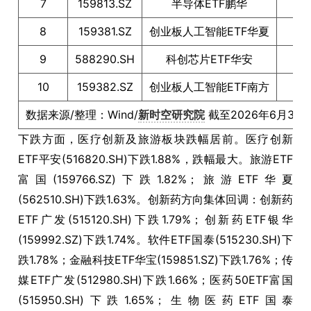
7
159813.SZ
半导体ETF鹏华
3
8
159381.SZ
创业板人工智能ETF华夏
3
9
588290.SH
科创芯片ETF华安
3
10
159382.SZ
创业板人工智能ETF南方
3
数据来源/整理：Wind/
新时空研究院
截至2026年6月3日
下跌方面，医疗创新及旅游板块跌幅居前。医疗创新
ETF平安(516820.SH)下跌1.88%，跌幅最大。旅游ETF
富国(159766.SZ)下跌1.82%；旅游ETF华夏
(562510.SH)下跌1.63%。创新药方向集体回调：创新药
ETF广发(515120.SH)下跌1.79%；创新药ETF银华
(159992.SZ)下跌1.74%。软件ETF国泰(515230.SH)下
跌1.78%；金融科技ETF华宝(159851.SZ)下跌1.76%；传
媒ETF广发(512980.SH)下跌1.66%；医药50ETF富国
(515950.SH)下跌1.65%；生物医药ETF国泰