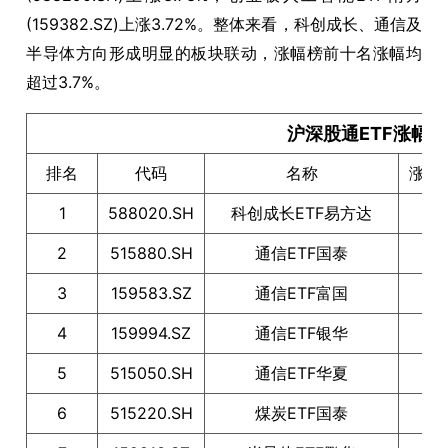
(159382.SZ)上涨3.72%。整体来看，科创成长、通信及
半导体方向形成明显的板块联动，涨幅榜前十名涨幅均
超过3.7%。
沪深股通ETF涨幅TO
排名
代码
名称
涨跌
1
588020.SH
科创成长ETF易方达
5
2
515880.SH
通信ETF国泰
4
3
159583.SZ
通信ETF富国
4
4
159994.SZ
通信ETF银华
4
5
515050.SH
通信ETF华夏
4
6
515220.SH
煤炭ETF国泰
3