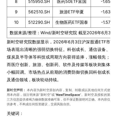
8
515950.SH
医药50ETF富国
-1.65
9
562510.SH
旅游ETF华夏
-1.63
10
512290.SH
生物医药ETF国泰
-1.57
数据来源/整理：Wind/新时空研究院 截至2026年6月3日
新时空研究院数据显示，2026年6月3日沪深股通ETF市
场表现出清晰的强弱切换特征。科创成长、通信设备、
煤炭及半导体等科技或周期方向获得追捧，涨幅领先；
而医疗创新、旅游、创新药、软件及传媒等板块则集体
小幅回调。市场热点从前期的消费防御切换回科创成长
及通信领域，板块轮动持续。
新时空声明：
本内容为新时空原创内容，复制、转载或以其他任何方式使
用本内容，须注明来源“新时空”或“
NewTimeSpace
”。新时空及授权的第
三方信息提供者竭力确保数据准确可靠，但不保证数据绝对正确。本內容仅
供参考，不构成任何投资建议，交易风险自担。
关键词：